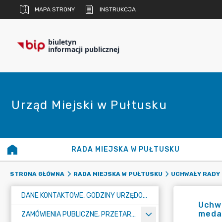
MAPA STRONY
INSTRUKCJA
biuletyn
informacji publicznej
Urząd Miejski w Pułtusku
RADA MIEJSKA W PUŁTUSKU
STRONA GŁÓWNA
RADA MIEJSKA W PUŁTUSKU
UCHWAŁY RADY 
DANE KONTAKTOWE, GODZINY URZĘDOWANIA I NUMER KONTA BANKOWEGO
Uchwa
medal
ZAMÓWIENIA PUBLICZNE, PRZETARGI, KONKURSY