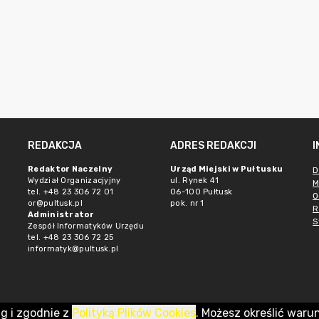
REDAKCJA
ADRES REDAKCJI
Redaktor Naczelny
Urząd Miejski w Pułtusku
D
Wydział Organizacjyjny
ul. Rynek 41
M
tel. +48 23 306 72 01
06-100 Pułtusk
O
or@pultusk.pl
pok. nr 1
R
Administrator
S
Zespół Informatyków Urzędu
tel. +48 23 306 72 25
informatyk@pultusk.pl
ug i zgodnie z
Polityką Plików Cookies
. Możesz określić waru