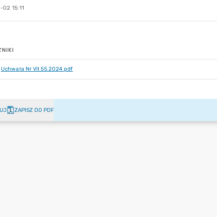
-02 15:11
NIKI
Uchwała Nr VII.55.2024.pdf
UJ
ZAPISZ DO PDF