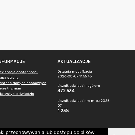
INFORMACJE
AKTUALIZACJE
Ostatnia modyfikacja
eklaracja dostępności
2026-08-07 11:55:45
apa strony
chrona danych osobowych
Licznik odwiedzin ogółem
ejestr zmian
372 534
tatystyki odwiedzin
Licznik odwiedzin w m-cu 2026-
07
1 238
nki przechowywania lub dostępu do plików