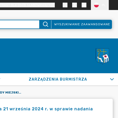
TRAST DLA OSÓB SŁABOWIDZĄCYCH
PL
WYSZUKIWANIE ZAAWANSOWANE
ZARZĄDZENIA BURMISTRZA
UCHWAŁA NR VII/55/2024 RADY MIEJSKIEJ W PUŁTUSKU Z DNIA 21 WRZEŚNIA 2024 R. W SPRAWIE NADANIA MEDALU "ZA ZASŁUGI DLA MIASTA PUŁTUSK"
a 21 września 2024 r. w sprawie nadania