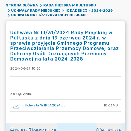
STRONA GŁÓWNA
RADA MIEJSKA W PUŁTUSKU
UCHWAŁY RADY MIEJSKIEJ
IX KADENCJI- 2024-2029
UCHWAŁA NR III/31/2024 RADY MIEJSKIEJ W PUŁTUSKU Z DNIA 19 CZERWCA 2024 R. W SPRAWIE PRZYJĘCIA GMINNEGO PROGRAMU PRZECIWDZIAŁANIA PRZEMOCY DOMOWEJ ORAZ OCHRONY OSÓB DOZNAJĄCYCH PRZEMOCY DOMOWEJ NA LATA 2024-2028
Uchwała Nr III/31/2024 Rady Miejskiej w
Pułtusku z dnia 19 czerwca 2024 r. w
sprawie przyjęcia Gminnego Programu
Przeciwdziałania Przemocy Domowej oraz
Ochrony Osób Doznających Przemocy
Domowej na lata 2024-2028
2024-06-27 10:30
ZAŁĄCZNIKI
Uchwała Nr III.31.2024.pdf
10.63 MB
DRUKUJ
ZAPISZ DO PDF
METRYCZKA