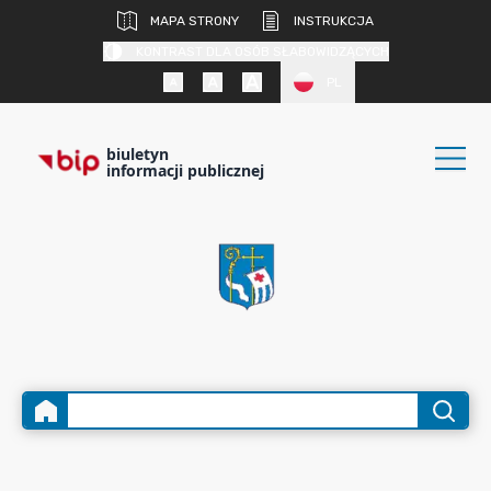
MAPA STRONY
INSTRUKCJA
KONTRAST DLA OSÓB SŁABOWIDZĄCYCH
PL
biuletyn
informacji publicznej