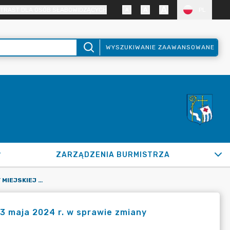
TRAST DLA OSÓB SŁABOWIDZĄCYCH
PL
WYSZUKIWANIE ZAAWANSOWANE
ZARZĄDZENIA BURMISTRZA
UCHWAŁA NR II/4/2024 RADY MIEJSKIEJ W PUŁTUSKU Z DNIA 23 MAJA 2024 R. W SPRAWIE ZMIANY WIELOLETNIEJ PROGNOZY FINANSOWEJ GMINY PUŁTUSK
23 maja 2024 r. w sprawie zmiany