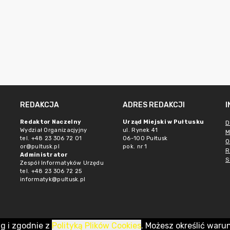
REDAKCJA
ADRES REDAKCJI
Redaktor Naczelny
Urząd Miejski w Pułtusku
D
Wydział Organizacjyjny
ul. Rynek 41
M
tel. +48 23 306 72 01
06-100 Pułtusk
O
or@pultusk.pl
pok. nr 1
R
Administrator
S
Zespół Informatyków Urzędu
tel. +48 23 306 72 25
informatyk@pultusk.pl
ug i zgodnie z
Polityką Plików Cookies
. Możesz określić waru