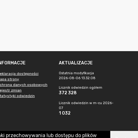
INFORMACJE
AKTUALIZACJE
Ostatnia modyfikacja
eklaracja dostępności
2026-08-06 13:32:08
apa strony
chrona danych osobowych
Licznik odwiedzin ogółem
ejestr zmian
372 328
tatystyki odwiedzin
Licznik odwiedzin w m-cu 2026-
07
1 032
nki przechowywania lub dostępu do plików