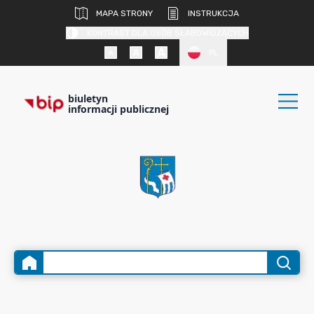
MAPA STRONY
INSTRUKCJA
KONTRAST DLA OSÓB SŁABOWIDZĄCYCH
PL
biuletyn
informacji publicznej