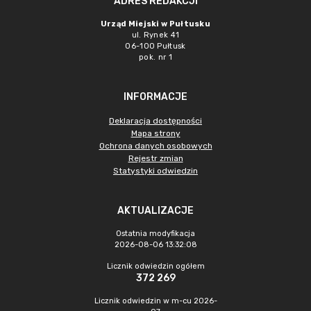
ADRES REDAKCJI
Urząd Miejski w Pułtusku
ul. Rynek 41
06-100 Pułtusk
pok. nr 1
INFORMACJE
Deklaracja dostępności
Mapa strony
Ochrona danych osobowych
Rejestr zmian
Statystyki odwiedzin
AKTUALIZACJE
Ostatnia modyfikacja
2026-08-06 13:32:08
Licznik odwiedzin ogółem
372 269
Licznik odwiedzin w m-cu 2026-