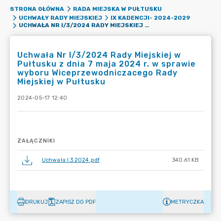
STRONA GŁÓWNA
RADA MIEJSKA W PUŁTUSKU
UCHWAŁY RADY MIEJSKIEJ
IX KADENCJI- 2024-2029
UCHWAŁA NR I/3/2024 RADY MIEJSKIEJ W PUŁTUSKU Z DNIA 7 MAJA 2024 R. W SPRAWIE WYBORU WICEPRZEWODNICZACEGO RADY MIEJSKIEJ W PUŁTUSKU
Uchwała Nr I/3/2024 Rady Miejskiej w
Pułtusku z dnia 7 maja 2024 r. w sprawie
wyboru Wiceprzewodniczacego Rady
Miejskiej w Pułtusku
2024-05-17 12:40
ZAŁĄCZNIKI
Uchwała I.3.2024.pdf
340.61 KB
DRUKUJ
ZAPISZ DO PDF
METRYCZKA