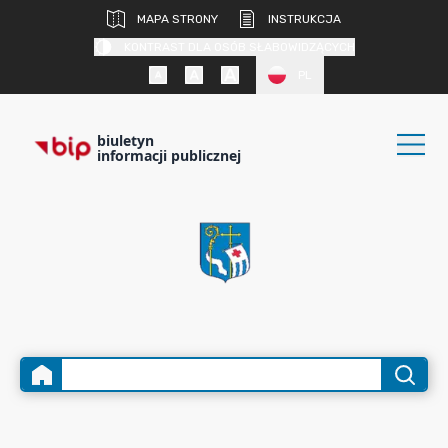
MAPA STRONY
INSTRUKCJA
KONTRAST DLA OSÓB SŁABOWIDZĄCYCH
PL
biuletyn
informacji publicznej