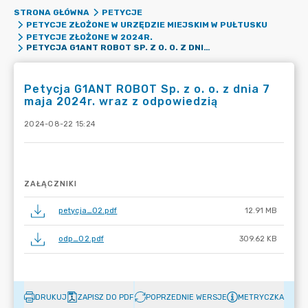
STRONA GŁÓWNA
PETYCJE
PETYCJE ZŁOŻONE W URZĘDZIE MIEJSKIM W PUŁTUSKU
PETYCJE ZŁOŻONE W 2024R.
PETYCJA G1ANT ROBOT SP. Z O. O. Z DNIA 7 MAJA 2024R. WRAZ Z ODPOWIEDZIĄ
Petycja G1ANT ROBOT Sp. z o. o. z dnia 7
maja 2024r. wraz z odpowiedzią
2024-08-22 15:24
ZAŁĄCZNIKI
petycja_02.pdf
12.91 MB
odp_02.pdf
309.62 KB
DRUKUJ
ZAPISZ DO PDF
POPRZEDNIE WERSJE
METRYCZKA