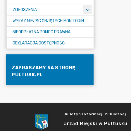
ZGŁOSZENIA
WYKAZ MIEJSC OBJĘTYCH MONITORINGIEM
NIEODPŁATNA POMOC PRAWNA
DEKLARACJA DOSTĘPNOŚCI
ZAPRASZAMY NA STRONĘ
PULTUSK.PL
Biuletyn Informacji Publicznej
Urząd Miejski w Pułtusku