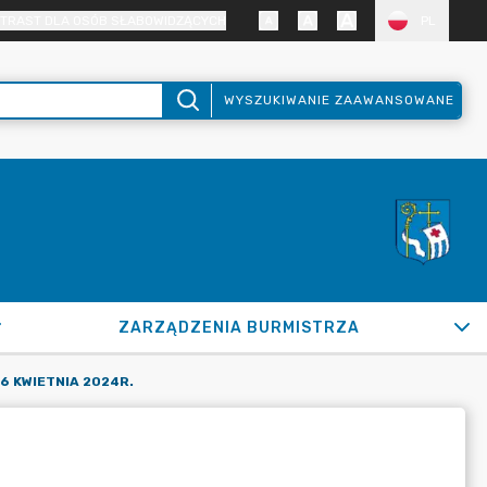
TRAST DLA OSÓB SŁABOWIDZĄCYCH
PL
WYSZUKIWANIE ZAAWANSOWANE
ZARZĄDZENIA BURMISTRZA
 26 KWIETNIA 2024R.