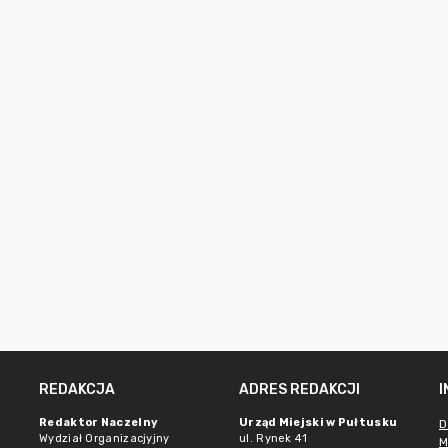
REDAKCJA
ADRES REDAKCJI
Redaktor Naczelny
Urząd Miejski w Pułtusku
D
Wydział Organizacjyjny
ul. Rynek 41
M