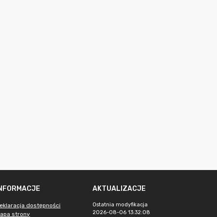
INFORMACJE
AKTUALIZACJE
Ostatnia modyfikacja
eklaracja dostępności
2026-08-06 13:32:08
apa strony