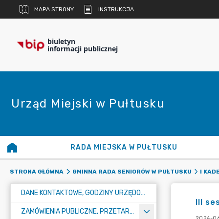
MAPA STRONY
INSTRUKCJA
biuletyn
informacji publicznej
Urząd Miejski w Pułtusku
RADA MIEJSKA W PUŁTUSKU
STRONA GŁÓWNA
GMINNA RADA SENIORÓW W PUŁTUSKU
I KAD
DANE KONTAKTOWE, GODZINY URZĘDOWANIA I NUMER KONTA BANKOWEGO
III s
ZAMÓWIENIA PUBLICZNE, PRZETARGI, KONKURSY
2024-06