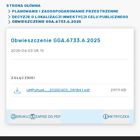
STRONA GŁÓWNA
PLANOWANIE I ZAGOSPODAROWANIE PRZESTRZENNE
DECYZJE O LOKALIZACJI INWESTYCJI CELU PUBLICZNEGO
OBWIESZCZENIE GGA.6733.6.2025
Obwieszczenie GGA.6733.6.2025
2025-06-03 08:13
ZAŁĄCZNIKI
UMPułtusk__20250603_081841.pdf
297.11 KB
DRUKUJ
ZAPISZ DO PDF
METRYCZKA