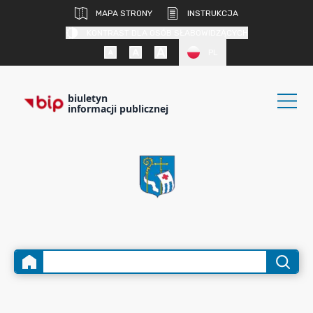
MAPA STRONY
INSTRUKCJA
KONTRAST DLA OSÓB SŁABOWIDZĄCYCH
PL
biuletyn
informacji publicznej