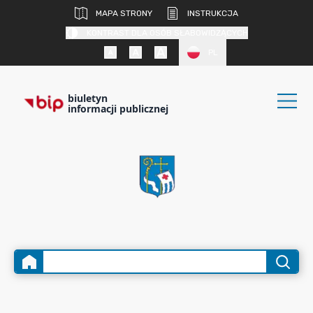
MAPA STRONY
INSTRUKCJA
KONTRAST DLA OSÓB SŁABOWIDZĄCYCH
PL
biuletyn
informacji publicznej