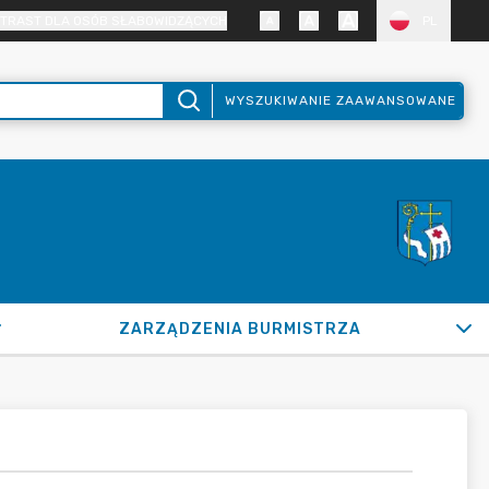
TRAST DLA OSÓB SŁABOWIDZĄCYCH
PL
WYSZUKIWANIE ZAAWANSOWANE
ZARZĄDZENIA BURMISTRZA