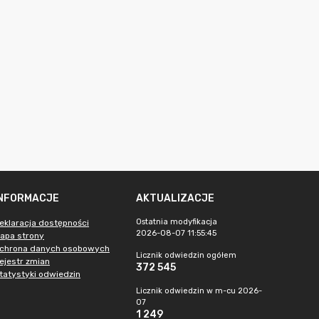
INFORMACJE
AKTUALIZACJE
Ostatnia modyfikacja
eklaracja dostępności
2026-08-07 11:55:45
apa strony
chrona danych osobowych
Licznik odwiedzin ogółem
ejestr zmian
372 545
tatystyki odwiedzin
Licznik odwiedzin w m-cu 2026-
07
1 249