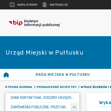
MAPA STRONY
INSTRUKCJA
biuletyn
informacji publicznej
Urząd Miejski w Pułtusku
RADA MIEJSKA W PUŁTUSKU
WYKAZ ŻŁOBKÓW I 
STRONA GŁÓWNA
PROWADZONE REJESTRY
DANE KONTAKTOWE, GODZINY URZĘDOWANIA I NUMER KONTA BANKOWEGO
Wyka
ZAMÓWIENIA PUBLICZNE, PRZETARGI, KONKURSY