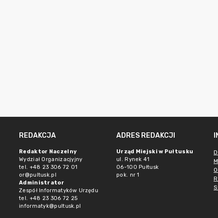
REDAKCJA
ADRES REDAKCJI
Redaktor Naczelny
Urząd Miejski w Pułtusku
D
Wydział Organizacjyjny
ul. Rynek 41
M
tel. +48 23 306 72 01
06-100 Pułtusk
O
or@pultusk.pl
pok. nr 1
R
Administrator
S
Zespół Informatyków Urzędu
tel. +48 23 306 72 25
informatyk@pultusk.pl