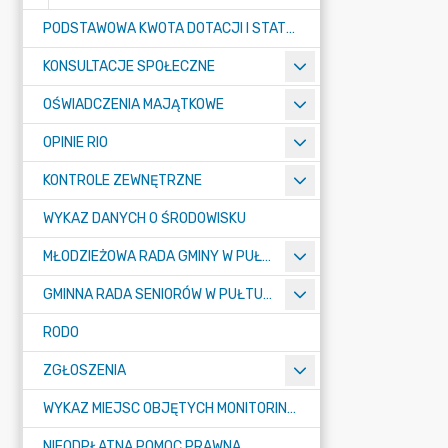
PODSTAWOWA KWOTA DOTACJI I STATYSTYCZNA LICZBA UCZNIÓW
KONSULTACJE SPOŁECZNE
OŚWIADCZENIA MAJĄTKOWE
OPINIE RIO
KONTROLE ZEWNĘTRZNE
WYKAZ DANYCH O ŚRODOWISKU
MŁODZIEŻOWA RADA GMINY W PUŁTUSKU
GMINNA RADA SENIORÓW W PUŁTUSKU
RODO
ZGŁOSZENIA
WYKAZ MIEJSC OBJĘTYCH MONITORINGIEM
NIEODPŁATNA POMOC PRAWNA