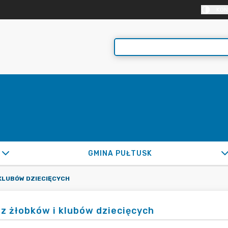
KON
GMINA PUŁTUSK
KLUBÓW DZIECIĘCYCH
z żłobków i klubów dziecięcych