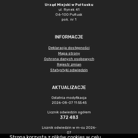
Urząd Miejski w Pułtusku
ul. Rynek 41
06-100 Pułtusk
pok. nr 1
INFORMACJE
Deklaracja dostępności
Mapa strony
Ochrona danych osobowych
Rejestr zmian
Statystyki odwiedzin
AKTUALIZACJE
Ostatnia modyfikacja
2026-08-07 11:55:45
Licznik odwiedzin ogółem
372 483
Licznik odwiedzin w m-cu 2026-
07
Strona korzysta z plików cookies w celu
1 187