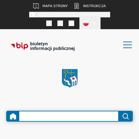
MAPA STRONY
INSTRUKCJA
KONTRAST DLA OSÓB SŁABOWIDZĄCYCH
PL
biuletyn
informacji publicznej