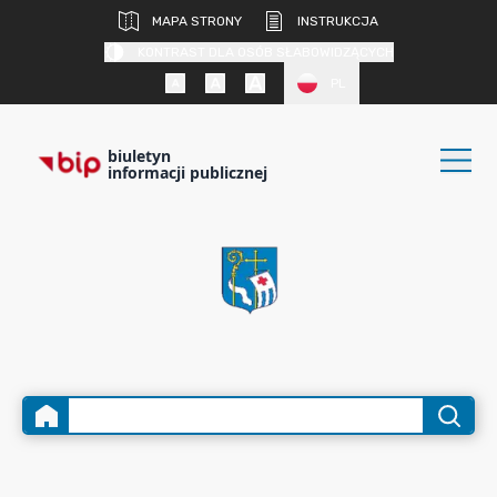
MAPA STRONY
INSTRUKCJA
KONTRAST DLA OSÓB SŁABOWIDZĄCYCH
PL
biuletyn
informacji publicznej