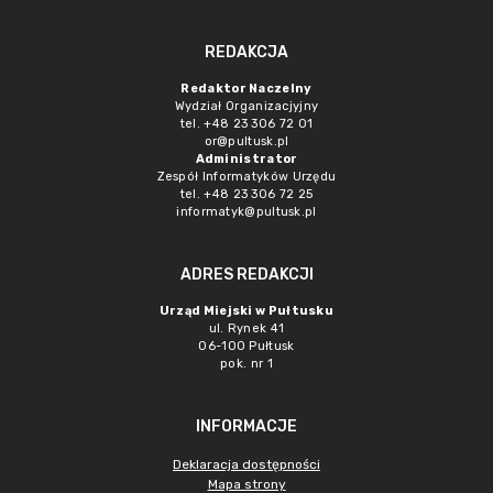
REDAKCJA
Redaktor Naczelny
Wydział Organizacjyjny
tel. +48 23 306 72 01
or@pultusk.pl
Administrator
Zespół Informatyków Urzędu
tel. +48 23 306 72 25
informatyk@pultusk.pl
ADRES REDAKCJI
Urząd Miejski w Pułtusku
ul. Rynek 41
06-100 Pułtusk
pok. nr 1
INFORMACJE
Deklaracja dostępności
Mapa strony