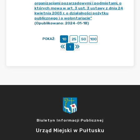
organizacjami pozarządowymi i podmiotami, o
których mowa w art. 3 ust. 3 ustawy z dnia 24
kwietnia 2003 r. o działalności pożytku
publicznego i o wolontariacie”
(Opublikowano: 2024-01-18)
POKAŻ
:
10
25
50
100
1
Biuletyn Informacji Publicznej
Urząd Miejski w Pułtusku