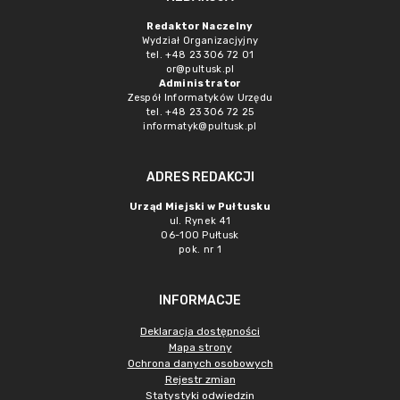
Redaktor Naczelny
Wydział Organizacjyjny
tel. +48 23 306 72 01
or@pultusk.pl
Administrator
Zespół Informatyków Urzędu
tel. +48 23 306 72 25
informatyk@pultusk.pl
ADRES REDAKCJI
Urząd Miejski w Pułtusku
ul. Rynek 41
06-100 Pułtusk
pok. nr 1
INFORMACJE
Deklaracja dostępności
Mapa strony
Ochrona danych osobowych
Rejestr zmian
Statystyki odwiedzin