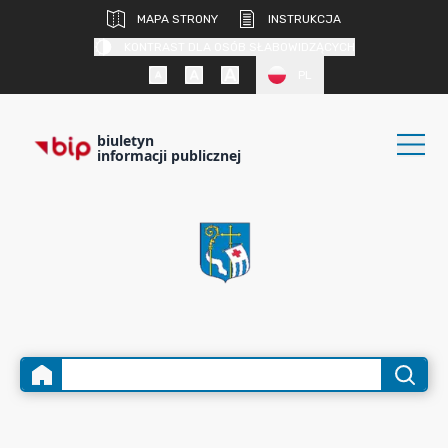
MAPA STRONY
INSTRUKCJA
KONTRAST DLA OSÓB SŁABOWIDZĄCYCH
PL
biuletyn
informacji publicznej