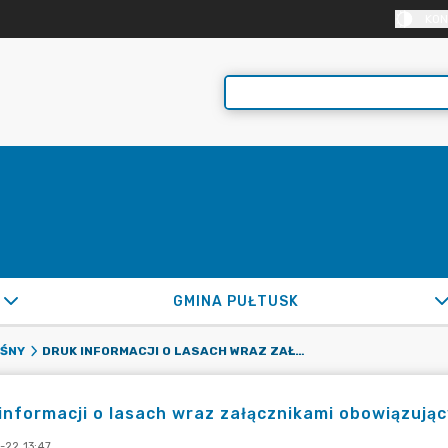
KON
GMINA PUŁTUSK
DRUK INFORMACJI O LASACH WRAZ ZAŁĄCZNIKAMI OBOWIĄZUJĄCY ZA OKRES OD 01 LIPCA 2019R.
EŚNY
informacji o lasach wraz załącznikami obowiązujący
-22 13:47