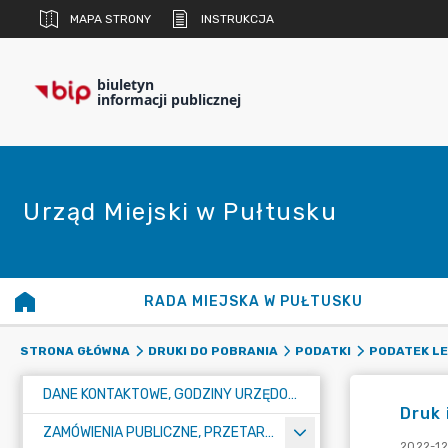
MAPA STRONY
INSTRUKCJA
biuletyn
informacji publicznej
Urząd Miejski w Pułtusku
RADA MIEJSKA W PUŁTUSKU
STRONA GŁÓWNA
DRUKI DO POBRANIA
PODATKI
PODATEK L
DANE KONTAKTOWE, GODZINY URZĘDOWANIA I NUMER KONTA BANKOWEGO
Druk 
ZAMÓWIENIA PUBLICZNE, PRZETARGI, KONKURSY
2022-12