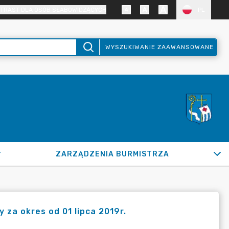
TRAST DLA OSÓB SŁABOWIDZĄCYCH
PL
WYSZUKIWANIE ZAAWANSOWANE
ZARZĄDZENIA BURMISTRZA
 za okres od 01 lipca 2019r.