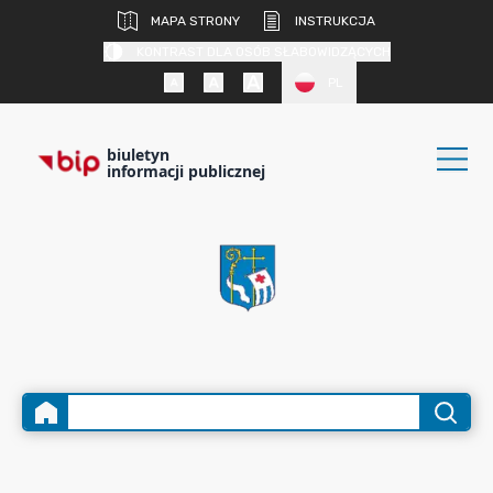
MAPA STRONY
INSTRUKCJA
KONTRAST DLA OSÓB SŁABOWIDZĄCYCH
PL
biuletyn
informacji publicznej