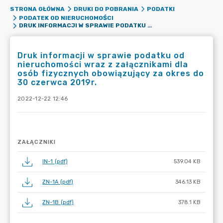
STRONA GŁÓWNA
DRUKI DO POBRANIA
PODATKI
PODATEK OD NIERUCHOMOŚCI
DRUK INFORMACJI W SPRAWIE PODATKU OD NIERUCHOMOŚCI WRAZ Z ZAŁĄCZNIKAMI DLA OSÓB FIZYCZNYCH OBOWIĄZUJĄCY ZA OKRES DO 30 CZERWCA 2019R.
Druk informacji w sprawie podatku od
nieruchomości wraz z załącznikami dla
osób fizycznych obowiązujący za okres do
30 czerwca 2019r.
2022-12-22 12:46
ZAŁĄCZNIKI
IN-1 (pdf)
539.04 KB
ZN-1A (pdf)
346.13 KB
ZN-1B (pdf)
378.1 KB