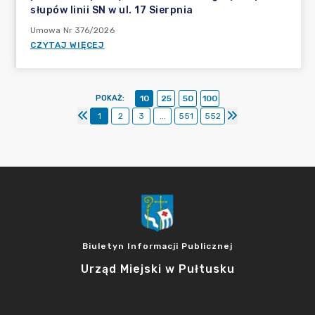
słupów linii SN w ul. 17 Sierpnia
Umowa Nr 376/2026
CZYTAJ WIĘCEJ
POKAŻ
:
10
25
50
100
1
2
3
...
551
552
Biuletyn Informacji Publicznej
Urząd Miejski w Pułtusku