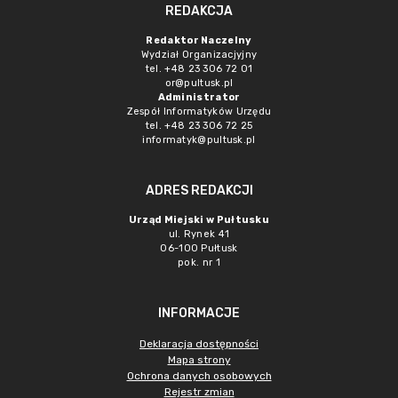
REDAKCJA
Redaktor Naczelny
Wydział Organizacjyjny
tel. +48 23 306 72 01
or@pultusk.pl
Administrator
Zespół Informatyków Urzędu
tel. +48 23 306 72 25
informatyk@pultusk.pl
ADRES REDAKCJI
Urząd Miejski w Pułtusku
ul. Rynek 41
06-100 Pułtusk
pok. nr 1
INFORMACJE
Deklaracja dostępności
Mapa strony
Ochrona danych osobowych
Rejestr zmian