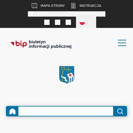
MAPA STRONY
INSTRUKCJA
KONTRAST DLA OSÓB SŁABOWIDZĄCYCH
PL
biuletyn
informacji publicznej