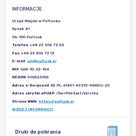
INFORMACJE
Urząd Miejski w Pułtusku
Rynek 41
06-100 Pułtusk
Telefon
+48 23 306 72 00
Fax
+48 23 306 72 13
E-mail
um@pultusk.pl
NIP
568-10-02-154
REGON
000525955
Adres e-Doręczeń
AE:PL-61451-43210-HSAGU-20
Adres skrytki ePUAP
/0wr90d3axt/skrytka
Strona WWW
https://pultusk.pl
WIĘCEJ INFORMACJI
Druki do pobrania