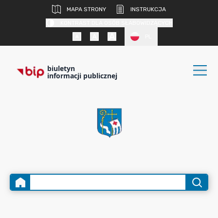
MAPA STRONY
INSTRUKCJA
KONTRAST DLA OSÓB SŁABOWIDZĄCYCH
PL
biuletyn
informacji publicznej