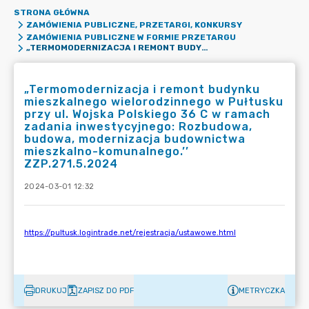
STRONA GŁÓWNA
ZAMÓWIENIA PUBLICZNE, PRZETARGI, KONKURSY
ZAMÓWIENIA PUBLICZNE W FORMIE PRZETARGU
„TERMOMODERNIZACJA I REMONT BUDYNKU MIESZKALNEGO WIELORODZINNEGO W PUŁTUSKU PRZY UL. WOJSKA POLSKIEGO 36 C W RAMACH ZADANIA INWESTYCYJNEGO: ROZBUDOWA, BUDOWA, MODERNIZACJA BUDOWNICTWA MIESZKALNO-KOMUNALNEGO.’’ ZZP.271.5.2024
„Termomodernizacja i remont budynku
mieszkalnego wielorodzinnego w Pułtusku
przy ul. Wojska Polskiego 36 C w ramach
zadania inwestycyjnego: Rozbudowa,
budowa, modernizacja budownictwa
mieszkalno-komunalnego.’’
ZZP.271.5.2024
2024-03-01 12:32
DRUKUJ
ZAPISZ DO PDF
METRYCZKA