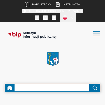
MAPA STRONY
INSTRUKCJA
KONTRAST DLA OSÓB SŁABOWIDZĄCYCH
PL
biuletyn
informacji publicznej