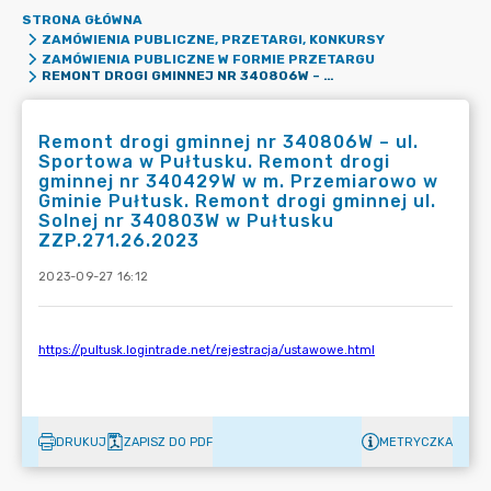
STRONA GŁÓWNA
ZAMÓWIENIA PUBLICZNE, PRZETARGI, KONKURSY
ZAMÓWIENIA PUBLICZNE W FORMIE PRZETARGU
REMONT DROGI GMINNEJ NR 340806W – UL. SPORTOWA W PUŁTUSKU. REMONT DROGI GMINNEJ NR 340429W W M. PRZEMIAROWO W GMINIE PUŁTUSK. REMONT DROGI GMINNEJ UL. SOLNEJ NR 340803W W PUŁTUSKU ZZP.271.26.2023
Remont drogi gminnej nr 340806W – ul.
Sportowa w Pułtusku. Remont drogi
gminnej nr 340429W w m. Przemiarowo w
Gminie Pułtusk. Remont drogi gminnej ul.
Solnej nr 340803W w Pułtusku
ZZP.271.26.2023
2023-09-27 16:12
DRUKUJ
ZAPISZ DO PDF
METRYCZKA