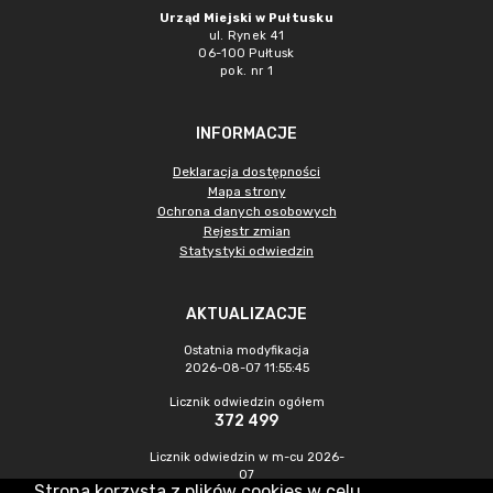
Urząd Miejski w Pułtusku
ul. Rynek 41
06-100 Pułtusk
pok. nr 1
INFORMACJE
Deklaracja dostępności
Mapa strony
Ochrona danych osobowych
Rejestr zmian
Statystyki odwiedzin
AKTUALIZACJE
Ostatnia modyfikacja
2026-08-07 11:55:45
Licznik odwiedzin ogółem
372 499
Licznik odwiedzin w m-cu 2026-
07
Strona korzysta z plików cookies w celu