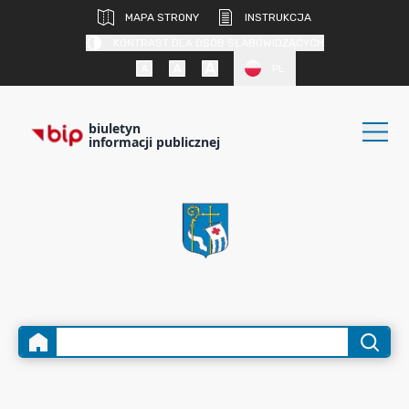
MAPA STRONY
INSTRUKCJA
KONTRAST DLA OSÓB SŁABOWIDZĄCYCH
PL
biuletyn
informacji publicznej