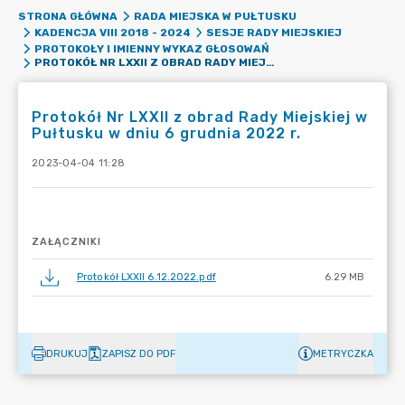
STRONA GŁÓWNA
RADA MIEJSKA W PUŁTUSKU
KADENCJA VIII 2018 - 2024
SESJE RADY MIEJSKIEJ
PROTOKOŁY I IMIENNY WYKAZ GŁOSOWAŃ
PROTOKÓŁ NR LXXII Z OBRAD RADY MIEJSKIEJ W PUŁTUSKU W DNIU 6 GRUDNIA 2022 R.
Protokół Nr LXXII z obrad Rady Miejskiej w
Pułtusku w dniu 6 grudnia 2022 r.
2023-04-04 11:28
ZAŁĄCZNIKI
Protokół LXXII 6.12.2022.pdf
6.29 MB
DRUKUJ
ZAPISZ DO PDF
METRYCZKA