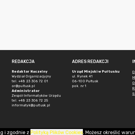
REDAKCJA
ADRES REDAKCJI
Redaktor Naczelny
Urząd Miejski w Pułtusku
D
Wydział Organizacjyjny
ul. Rynek 41
M
tel. +48 23 306 72 01
06-100 Pułtusk
O
or@pultusk.pl
pok. nr 1
R
Administrator
S
Zespół Informatyków Urzędu
tel. +48 23 306 72 25
informatyk@pultusk.pl
ug i zgodnie z
Polityką Plików Cookies
. Możesz określić waru