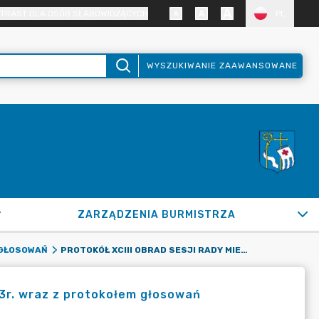
TRAST DLA OSÓB SŁABOWIDZĄCYCH
PL
WYSZUKIWANIE ZAAWANSOWANE
ZARZĄDZENIA BURMISTRZA
PROTOKÓŁ XCIII OBRAD SESJI RADY MIEJSKIEJ W DN. 28.12.2023R. WRAZ Z PROTOKOŁEM GŁOSOWAŃ
 GŁOSOWAŃ
023r. wraz z protokołem głosowań