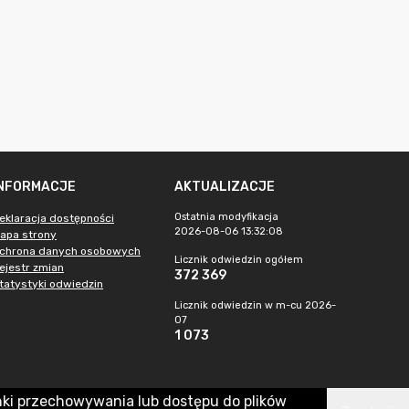
INFORMACJE
AKTUALIZACJE
Ostatnia modyfikacja
eklaracja dostępności
2026-08-06 13:32:08
apa strony
chrona danych osobowych
Licznik odwiedzin ogółem
ejestr zmian
372 369
tatystyki odwiedzin
Licznik odwiedzin w m-cu 2026-
07
1 073
nki przechowywania lub dostępu do plików