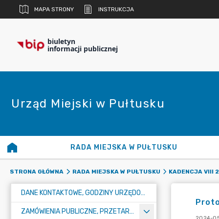
MAPA STRONY
INSTRUKCJA
biuletyn
informacji publicznej
Urząd Miejski w Pułtusku
RADA MIEJSKA W PUŁTUSKU
STRONA GŁÓWNA
RADA MIEJSKA W PUŁTUSKU
KADENCJA VIII 
DANE KONTAKTOWE, GODZINY URZĘDOWANIA I NUMER KONTA BANKOWEGO
Proto
ZAMÓWIENIA PUBLICZNE, PRZETARGI, KONKURSY
2024-05