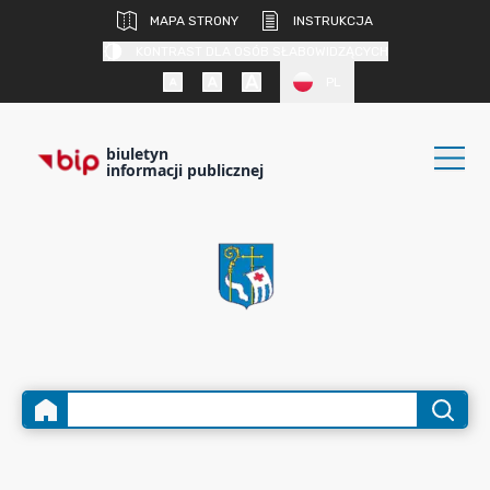
MAPA STRONY
INSTRUKCJA
KONTRAST DLA OSÓB SŁABOWIDZĄCYCH
PL
biuletyn
informacji publicznej