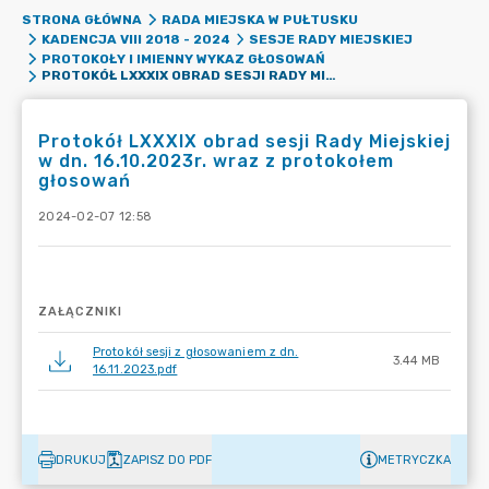
STRONA GŁÓWNA
RADA MIEJSKA W PUŁTUSKU
KADENCJA VIII 2018 - 2024
SESJE RADY MIEJSKIEJ
PROTOKOŁY I IMIENNY WYKAZ GŁOSOWAŃ
PROTOKÓŁ LXXXIX OBRAD SESJI RADY MIEJSKIEJ W DN. 16.10.2023R. WRAZ Z PROTOKOŁEM GŁOSOWAŃ
Protokół LXXXIX obrad sesji Rady Miejskiej
w dn. 16.10.2023r. wraz z protokołem
głosowań
2024-02-07 12:58
ZAŁĄCZNIKI
Protokół sesji z głosowaniem z dn.
3.44 MB
16.11.2023.pdf
DRUKUJ
ZAPISZ DO PDF
METRYCZKA