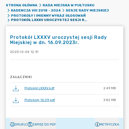
STRONA GŁÓWNA
RADA MIEJSKA W PUŁTUSKU
KADENCJA VIII 2018 - 2024
SESJE RADY MIEJSKIEJ
PROTOKOŁY I IMIENNY WYKAZ GŁOSOWAŃ
PROTOKÓŁ LXXXV UROCZYSTEJ SESJI RADY MIEJSKIEJ W DN. 16.09.2023R.
Protokół LXXXV uroczystej sesji Rady
Miejskiej w dn. 16.09.2023r.
2023-12-04 12:31
ZAŁĄCZNIKI
Protokół LXXXV.pdf
2.49 MB
Protokoły 16.09.pdf
3.82 MB
DRUKUJ
ZAPISZ DO PDF
METRYCZKA