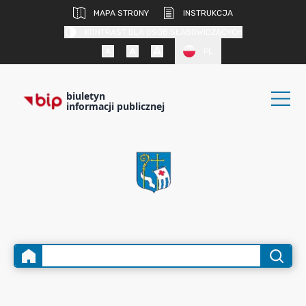
MAPA STRONY
INSTRUKCJA
KONTRAST DLA OSÓB SŁABOWIDZĄCYCH
PL
biuletyn
informacji publicznej