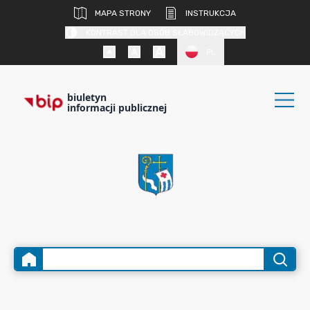
MAPA STRONY
INSTRUKCJA
KONTRAST DLA OSÓB SŁABOWIDZĄCYCH
PL
biuletyn
informacji publicznej