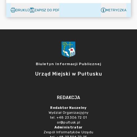
DRUKUJ
ZAPISZ DO PDF
METRYCZKA
Biuletyn Informacji Publicznej
Urząd Miejski w Pułtusku
REDAKCJA
Redaktor Naczelny
Wydział Organizacjyjny
tel. +48 23 306 72 01
or@pultusk.pl
Administrator
Zespół Informatyków Urzędu