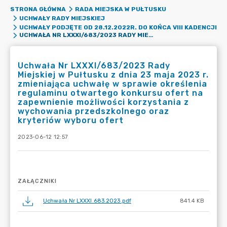
STRONA GŁÓWNA
RADA MIEJSKA W PUŁTUSKU
UCHWAŁY RADY MIEJSKIEJ
UCHWAŁY PODJĘTE OD 28.12.2022R. DO KOŃCA VIII KADENCJI
UCHWAŁA NR LXXXI/683/2023 RADY MIEJSKIEJ W PUŁTUSKU Z DNIA 23 MAJA 2023 R. ZMIENIAJĄCA UCHWAŁĘ W SPRAWIE OKREŚLENIA REGULAMINU OTWARTEGO KONKURSU OFERT NA ZAPEWNIENIE MOŻLIWOŚCI KORZYSTANIA Z WYCHOWANIA PRZEDSZKOLNEGO ORAZ KRYTERIÓW WYBORU OFERT
Uchwała Nr LXXXI/683/2023 Rady
Miejskiej w Pułtusku z dnia 23 maja 2023 r.
zmieniająca uchwałę w sprawie określenia
regulaminu otwartego konkursu ofert na
zapewnienie możliwości korzystania z
wychowania przedszkolnego oraz
kryteriów wyboru ofert
2023-06-12 12:57
ZAŁĄCZNIKI
Uchwała Nr LXXXI.683.2023.pdf
841.4 KB