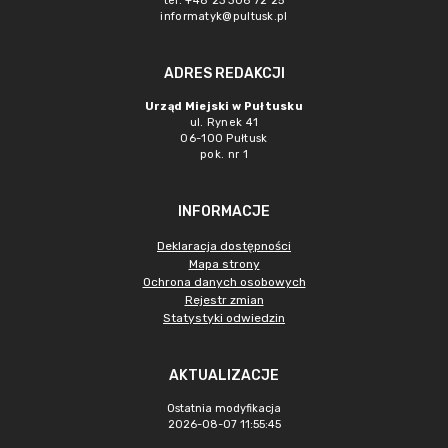
tel. +48 23 306 72 25
informatyk@pultusk.pl
ADRES REDAKCJI
Urząd Miejski w Pułtusku
ul. Rynek 41
06-100 Pułtusk
pok. nr 1
INFORMACJE
Deklaracja dostępności
Mapa strony
Ochrona danych osobowych
Rejestr zmian
Statystyki odwiedzin
AKTUALIZACJE
Ostatnia modyfikacja
2026-08-07 11:55:45