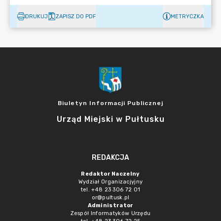
DRUKUJ
ZAPISZ DO PDF
METRYCZKA
Biuletyn Informacji Publicznej
Urząd Miejski w Pułtusku
REDAKCJA
Redaktor Naczelny
Wydział Organizacjyjny
tel. +48 23 306 72 01
or@pultusk.pl
Administrator
Zespół Informatyków Urzędu