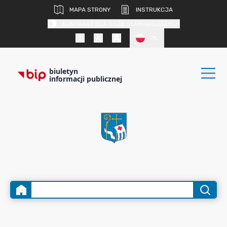
MAPA STRONY
INSTRUKCJA
KONTRAST DLA OSÓB SŁABOWIDZĄCYCH
PL
biuletyn
informacji publicznej