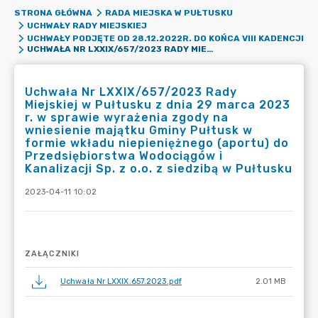
STRONA GŁÓWNA
RADA MIEJSKA W PUŁTUSKU
UCHWAŁY RADY MIEJSKIEJ
UCHWAŁY PODJĘTE OD 28.12.2022R. DO KOŃCA VIII KADENCJI
UCHWAŁA NR LXXIX/657/2023 RADY MIEJSKIEJ W PUŁTUSKU Z DNIA 29 MARCA 2023 R. W SPRAWIE WYRAŻENIA ZGODY NA WNIESIENIE MAJĄTKU GMINY PUŁTUSK W FORMIE WKŁADU NIEPIENIĘŻNEGO (APORTU) DO PRZEDSIĘBIORSTWA WODOCIĄGÓW I KANALIZACJI SP. Z O.O. Z SIEDZIBĄ W PUŁTUSKU
Uchwała Nr LXXIX/657/2023 Rady
Miejskiej w Pułtusku z dnia 29 marca 2023
r. w sprawie wyrażenia zgody na
wniesienie majątku Gminy Pułtusk w
formie wkładu niepieniężnego (aportu) do
Przedsiębiorstwa Wodociągów i
Kanalizacji Sp. z o.o. z siedzibą w Pułtusku
2023-04-11 10:02
ZAŁĄCZNIKI
Uchwała Nr LXXIX.657.2023.pdf
2.01 MB