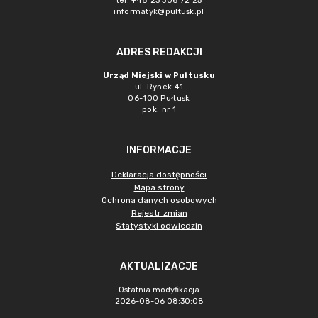
tel. +48 23 306 72 25
informatyk@pultusk.pl
ADRES REDAKCJI
Urząd Miejski w Pułtusku
ul. Rynek 41
06-100 Pułtusk
pok. nr 1
INFORMACJE
Deklaracja dostępności
Mapa strony
Ochrona danych osobowych
Rejestr zmian
Statystyki odwiedzin
AKTUALIZACJE
Ostatnia modyfikacja
2026-08-06 08:30:08