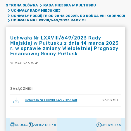
STRONA GŁÓWNA
RADA MIEJSKA W PUŁTUSKU
UCHWAŁY RADY MIEJSKIEJ
UCHWAŁY PODJĘTE OD 28.12.2022R. DO KOŃCA VIII KADENCJI
UCHWAŁA NR LXXVIII/649/2023 RADY MIEJSKIEJ W PUŁTUSKU Z DNIA 14 MARCA 2023 R. W SPRAWIE ZMIANY WIELOLETNIEJ PROGNOZY FINANSOWEJ GMINY PUŁTUSK
Uchwała Nr LXXVIII/649/2023 Rady
Miejskiej w Pułtusku z dnia 14 marca 2023
r. w sprawie zmiany Wieloletniej Prognozy
Finansowej Gminy Pułtusk
2023-03-16 15:41
ZAŁĄCZNIKI
Uchwała Nr LXXVIII.649.2023.pdf
26.88 MB
DRUKUJ
ZAPISZ DO PDF
METRYCZKA