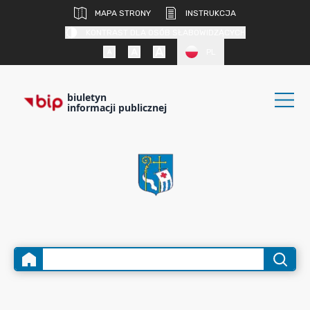
MAPA STRONY
INSTRUKCJA
KONTRAST DLA OSÓB SŁABOWIDZĄCYCH
PL
biuletyn
informacji publicznej