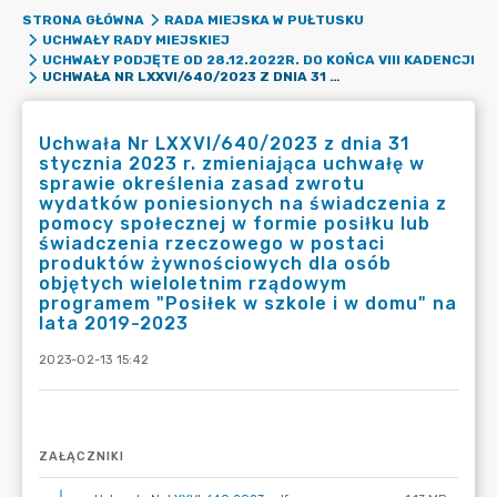
STRONA GŁÓWNA
RADA MIEJSKA W PUŁTUSKU
UCHWAŁY RADY MIEJSKIEJ
UCHWAŁY PODJĘTE OD 28.12.2022R. DO KOŃCA VIII KADENCJI
UCHWAŁA NR LXXVI/640/2023 Z DNIA 31 STYCZNIA 2023 R. ZMIENIAJĄCA UCHWAŁĘ W SPRAWIE OKREŚLENIA ZASAD ZWROTU WYDATKÓW PONIESIONYCH NA ŚWIADCZENIA Z POMOCY SPOŁECZNEJ W FORMIE POSIŁKU LUB ŚWIADCZENIA RZECZOWEGO W POSTACI PRODUKTÓW ŻYWNOŚCIOWYCH DLA OSÓB OBJĘTYCH WIELOLETNIM RZĄDOWYM PROGRAMEM "POSIŁEK W SZKOLE I W DOMU" NA LATA 2019-2023
Uchwała Nr LXXVI/640/2023 z dnia 31
stycznia 2023 r. zmieniająca uchwałę w
sprawie określenia zasad zwrotu
wydatków poniesionych na świadczenia z
pomocy społecznej w formie posiłku lub
świadczenia rzeczowego w postaci
produktów żywnościowych dla osób
objętych wieloletnim rządowym
programem "Posiłek w szkole i w domu" na
lata 2019-2023
2023-02-13 15:42
ZAŁĄCZNIKI