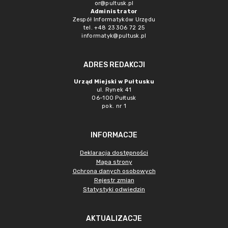
or@pultusk.pl
Administrator
Zespół Informatyków Urzędu
tel. +48 23 306 72 25
informatyk@pultusk.pl
ADRES REDAKCJI
Urząd Miejski w Pułtusku
ul. Rynek 41
06-100 Pułtusk
pok. nr 1
INFORMACJE
Deklaracja dostępności
Mapa strony
Ochrona danych osobowych
Rejestr zmian
Statystyki odwiedzin
AKTUALIZACJE