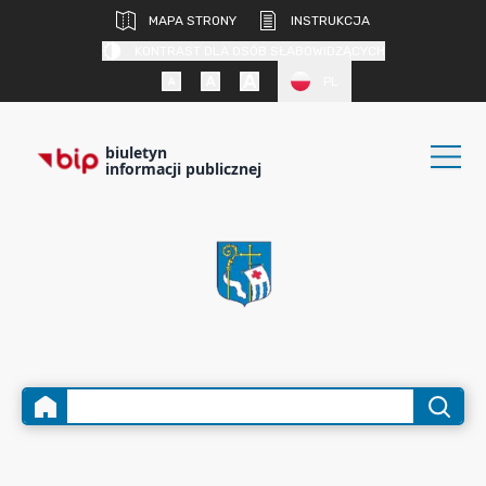
MAPA STRONY
INSTRUKCJA
KONTRAST DLA OSÓB SŁABOWIDZĄCYCH
PL
biuletyn
informacji publicznej