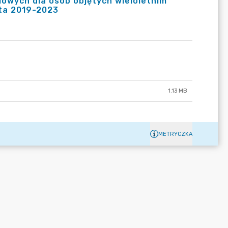
owych dla osób objętych wieloletnim
ata 2019-2023
1.13 MB
METRYCZKA