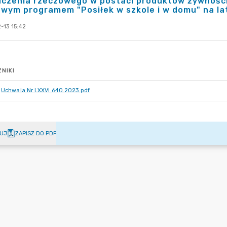
czenia rzeczowego w postaci produktów żywności
wym programem "Posiłek w szkole i w domu" na l
-13 15:42
NIKI
Uchwala Nr LXXVI.640.2023.pdf
UJ
ZAPISZ DO PDF