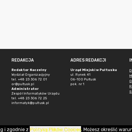
REDAKCJA
ADRES REDAKCJI
Redaktor Naczelny
Urząd Miejski w Pułtusku
D
Wydział Organizacjyjny
ul. Rynek 41
M
tel. +48 23 306 72 01
06-100 Pułtusk
O
or@pultusk.pl
pok. nr 1
R
Administrator
S
Zespół Informatyków Urzędu
tel. +48 23 306 72 25
informatyk@pultusk.pl
ug i zgodnie z
Polityką Plików Cookies
. Możesz określić waru