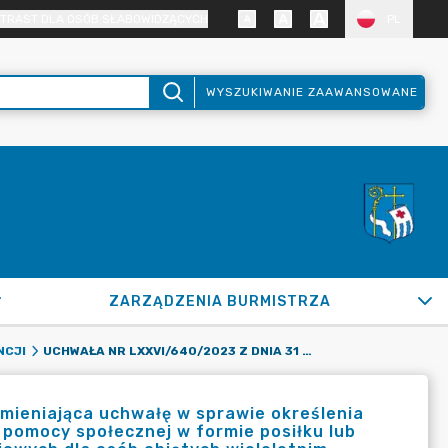
TRAST DLA OSÓB SŁABOWIDZĄCYCH
PL
WYSZUKIWANIE ZAAWANSOWANE
ZARZĄDZENIA BURMISTRZA
UCHWAŁA NR LXXVI/640/2023 Z DNIA 31 STYCZNIA 2023 R. ZMIENIAJĄCA UCHWAŁĘ W SPRAWIE OKREŚLENIA ZASAD ZWROTU WYDATKÓW PONIESIONYCH NA ŚWIADCZENIA Z POMOCY SPOŁECZNEJ W FORMIE POSIŁKU LUB ŚWIADCZENIA RZECZOWEGO W POSTACI PRODUKTÓW ŻYWNOŚCIOWYCH DLA OSÓB OBJĘTYCH WIELOLETNIM RZĄDOWYM PROGRAMEM "POSIŁEK W SZKOLE I W DOMU" NA LATA 2019-2023
NCJI
zmieniająca uchwałę w sprawie określenia
pomocy społecznej w formie posiłku lub