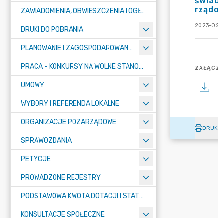
świad
rządo
ZAWIADOMIENIA, OBWIESZCZENIA I OGŁOSZENIA
2023-02
DRUKI DO POBRANIA
PLANOWANIE I ZAGOSPODAROWANIE PRZESTRZENNE
PRACA - KONKURSY NA WOLNE STANOWISKA
ZAŁĄCZ
UMOWY
WYBORY I REFERENDA LOKALNE
ORGANIZACJE POZARZĄDOWE
DRUK
SPRAWOZDANIA
PETYCJE
PROWADZONE REJESTRY
PODSTAWOWA KWOTA DOTACJI I STATYSTYCZNA LICZBA UCZNIÓW
KONSULTACJE SPOŁECZNE