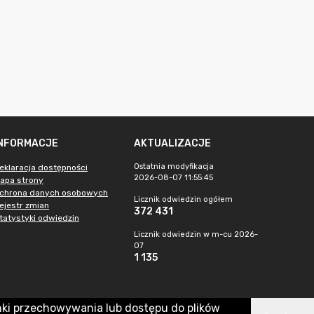
INFORMACJE
AKTUALIZACJE
Ostatnia modyfikacja
eklaracja dostępności
2026-08-07 11:55:45
apa strony
chrona danych osobowych
Licznik odwiedzin ogółem
ejestr zmian
372 431
tatystyki odwiedzin
Licznik odwiedzin w m-cu 2026-
07
1 135
nki przechowywania lub dostępu do plików