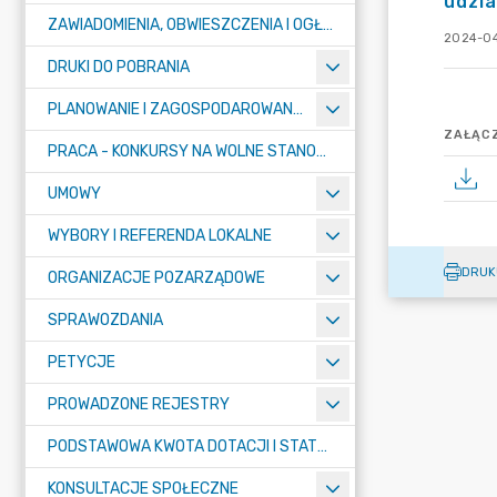
udzia
ZAWIADOMIENIA, OBWIESZCZENIA I OGŁOSZENIA
2024-04
DRUKI DO POBRANIA
PLANOWANIE I ZAGOSPODAROWANIE PRZESTRZENNE
ZAŁĄCZ
PRACA - KONKURSY NA WOLNE STANOWISKA
UMOWY
WYBORY I REFERENDA LOKALNE
DRUK
ORGANIZACJE POZARZĄDOWE
SPRAWOZDANIA
PETYCJE
PROWADZONE REJESTRY
PODSTAWOWA KWOTA DOTACJI I STATYSTYCZNA LICZBA UCZNIÓW
KONSULTACJE SPOŁECZNE