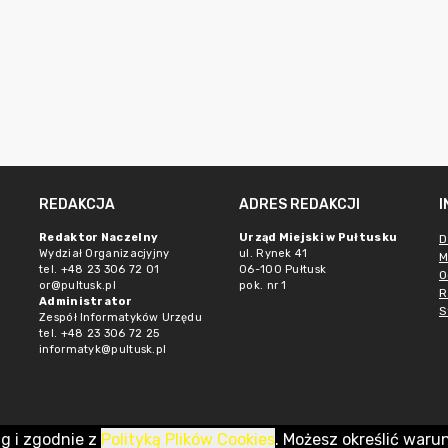
REDAKCJA
ADRES REDAKCJI
Redaktor Naczelny
Urząd Miejski w Pułtusku
D
Wydział Organizacjyjny
ul. Rynek 41
M
tel. +48 23 306 72 01
06-100 Pułtusk
O
or@pultusk.pl
pok. nr 1
R
Administrator
S
Zespół Informatyków Urzędu
tel. +48 23 306 72 25
informatyk@pultusk.pl
ug i zgodnie z
Polityką Plików Cookies
. Możesz określić waru