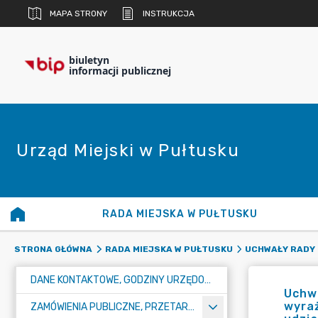
MAPA STRONY
INSTRUKCJA
biuletyn
informacji publicznej
Urząd Miejski w Pułtusku
RADA MIEJSKA W PUŁTUSKU
STRONA GŁÓWNA
RADA MIEJSKA W PUŁTUSKU
UCHWAŁY RADY 
DANE KONTAKTOWE, GODZINY URZĘDOWANIA I NUMER KONTA BANKOWEGO
Uchwa
wyraż
ZAMÓWIENIA PUBLICZNE, PRZETARGI, KONKURSY