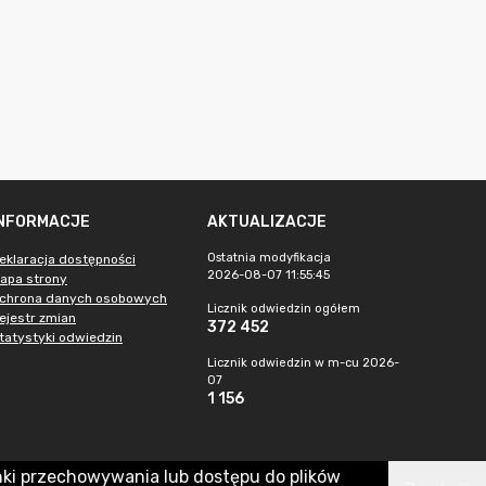
INFORMACJE
AKTUALIZACJE
Ostatnia modyfikacja
eklaracja dostępności
2026-08-07 11:55:45
apa strony
chrona danych osobowych
Licznik odwiedzin ogółem
ejestr zmian
372 452
tatystyki odwiedzin
Licznik odwiedzin w m-cu 2026-
07
1 156
nki przechowywania lub dostępu do plików