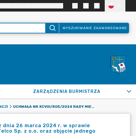
TRAST DLA OSÓB SŁABOWIDZĄCYCH
PL
WYSZUKIWANIE ZAAWANSOWANE
ZARZĄDZENIA BURMISTRZA
UCHWAŁA NR XCVIII/805/2024 RADY MIEJSKIEJ W PUŁTUSKU Z DNIA 26 MARCA 2024 R. W SPRAWIE WYRAŻENIA ZGODY NA PRZYSTĄPIENIE DO SPÓŁKI IT PRTNERS TELCO SP. Z O.O. ORAZ OBJĘCIE JEDNEGO UDZIAŁU W SPÓŁCE
NCJI
z dnia 26 marca 2024 r. w sprawie
elco Sp. z o.o. oraz objęcie jednego