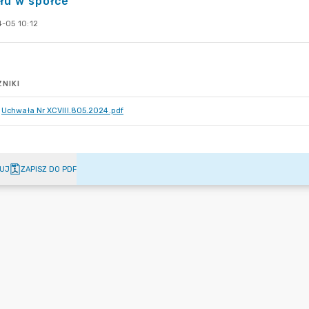
łu w spółce
-05 10:12
NIKI
Uchwała Nr XCVIII.805.2024.pdf
UJ
ZAPISZ DO PDF