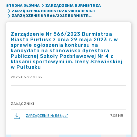
STRONA GŁÓWNA
ZARZĄDZENIA BURMISTRZA
ZARZĄDZENIA BURMISTRZA VIII KADENCJI
ZARZĄDZENIE NR 566/2023 BURMISTRZA MIASTA PUŁTUSK Z DNIA 29 MAJA 2023 R. W SPRAWIE OGŁOSZENIA KONKURSU NA KANDYDATA NA STANOWISKO DYREKTORA PUBLICZNEJ SZKOŁY PODSTAWOWEJ NR 4 Z KLASAMI SPORTOWYMI IM. IRENY SZEWIŃSKIEJ W PUŁTUSKU
Zarządzenie Nr 566/2023 Burmistrza
Miasta Pułtusk z dnia 29 maja 2023 r. w
sprawie ogłoszenia konkursu na
kandydata na stanowisko dyrektora
Publicznej Szkoły Podstawowej Nr 4 z
klasami sportowymi im. Ireny Szewińskiej
w Pułtusku
2023-05-29 10:35
ZAŁĄCZNIKI
ZARZĄDZENIE Nr 566.pdf
7.05 MB