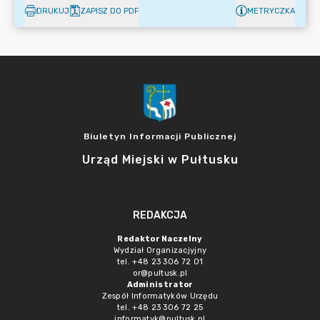
DRUKUJ
ZAPISZ DO PDF
METRYCZKA
Biuletyn Informacji Publicznej
Urząd Miejski w Pułtusku
REDAKCJA
Redaktor Naczelny
Wydział Organizacjyjny
tel. +48 23 306 72 01
or@pultusk.pl
Administrator
Zespół Informatyków Urzędu
tel. +48 23 306 72 25
informatyk@pultusk.pl