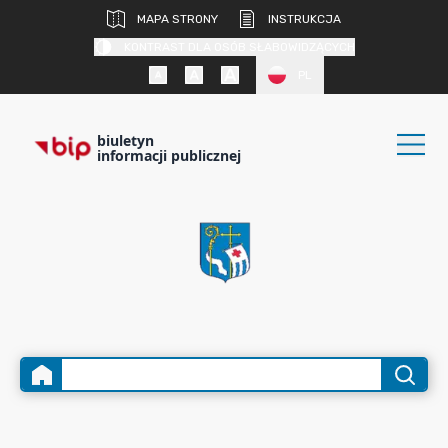
MAPA STRONY
INSTRUKCJA
KONTRAST DLA OSÓB SŁABOWIDZĄCYCH
PL
biuletyn
informacji publicznej