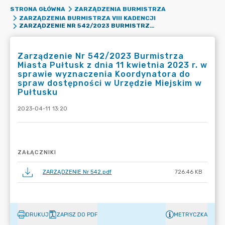
STRONA GŁÓWNA
ZARZĄDZENIA BURMISTRZA
ZARZĄDZENIA BURMISTRZA VIII KADENCJI
ZARZĄDZENIE NR 542/2023 BURMISTRZA MIASTA PUŁTUSK Z DNIA 11 KWIETNIA 2023 R. W SPRAWIE WYZNACZENIA KOORDYNATORA DO SPRAW DOSTĘPNOŚCI W URZĘDZIE MIEJSKIM W PUŁTUSKU
Zarządzenie Nr 542/2023 Burmistrza
Miasta Pułtusk z dnia 11 kwietnia 2023 r. w
sprawie wyznaczenia Koordynatora do
spraw dostępności w Urzędzie Miejskim w
Pułtusku
2023-04-11 13:20
ZAŁĄCZNIKI
ZARZĄDZENIE Nr 542.pdf
726.46 KB
DRUKUJ
ZAPISZ DO PDF
METRYCZKA