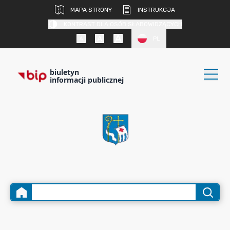
MAPA STRONY
INSTRUKCJA
KONTRAST DLA OSÓB SŁABOWIDZĄCYCH
PL
biuletyn
informacji publicznej