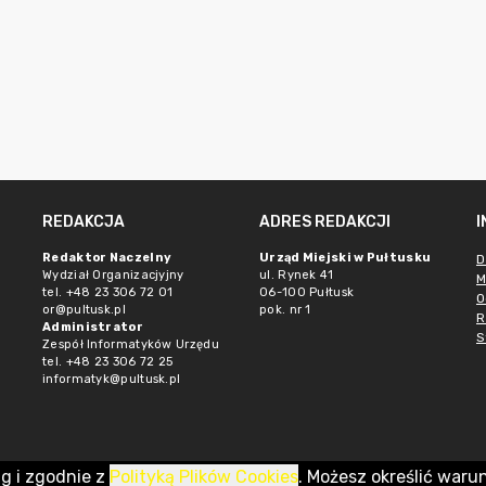
REDAKCJA
ADRES REDAKCJI
Redaktor Naczelny
Urząd Miejski w Pułtusku
D
Wydział Organizacjyjny
ul. Rynek 41
M
tel. +48 23 306 72 01
06-100 Pułtusk
O
or@pultusk.pl
pok. nr 1
R
Administrator
S
Zespół Informatyków Urzędu
tel. +48 23 306 72 25
informatyk@pultusk.pl
ug i zgodnie z
Polityką Plików Cookies
. Możesz określić waru