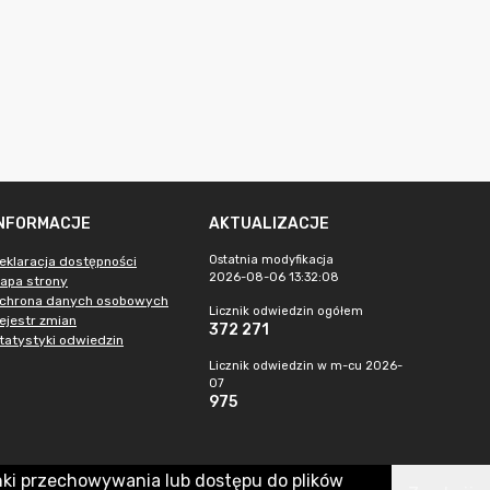
INFORMACJE
AKTUALIZACJE
Ostatnia modyfikacja
eklaracja dostępności
2026-08-06 13:32:08
apa strony
chrona danych osobowych
Licznik odwiedzin ogółem
ejestr zmian
372 271
tatystyki odwiedzin
Licznik odwiedzin w m-cu 2026-
07
975
nki przechowywania lub dostępu do plików