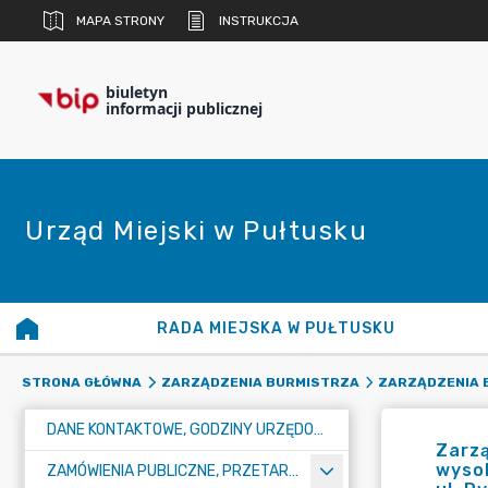
MAPA STRONY
INSTRUKCJA
biuletyn
informacji publicznej
Urząd Miejski w Pułtusku
RADA MIEJSKA W PUŁTUSKU
STRONA GŁÓWNA
ZARZĄDZENIA BURMISTRZA
ZARZĄDZENIA B
DANE KONTAKTOWE, GODZINY URZĘDOWANIA I NUMER KONTA BANKOWEGO
Zarzą
wysok
ZAMÓWIENIA PUBLICZNE, PRZETARGI, KONKURSY