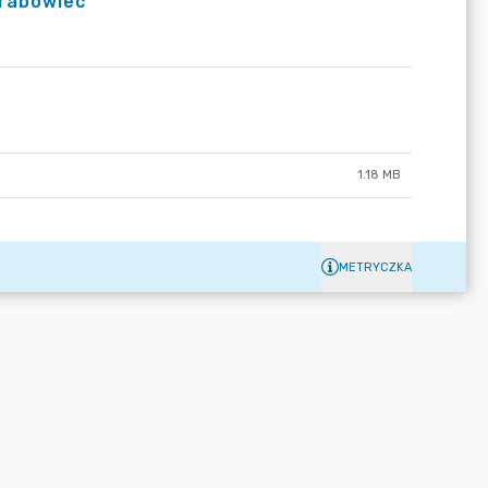
Grabowiec
1.18 MB
METRYCZKA