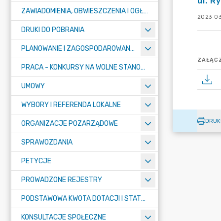
ul. R
ZAWIADOMIENIA, OBWIESZCZENIA I OGŁOSZENIA
2023-03
DRUKI DO POBRANIA
PLANOWANIE I ZAGOSPODAROWANIE PRZESTRZENNE
ZAŁĄCZ
PRACA - KONKURSY NA WOLNE STANOWISKA
UMOWY
WYBORY I REFERENDA LOKALNE
DRUK
ORGANIZACJE POZARZĄDOWE
SPRAWOZDANIA
PETYCJE
PROWADZONE REJESTRY
PODSTAWOWA KWOTA DOTACJI I STATYSTYCZNA LICZBA UCZNIÓW
KONSULTACJE SPOŁECZNE