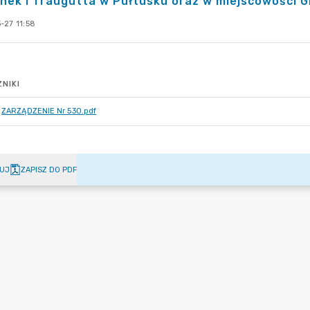
ynek i Traugutta w Pułtusku oraz w miejscowości 
-27 11:58
NIKI
ZARZĄDZENIE Nr 530.pdf
UJ
ZAPISZ DO PDF