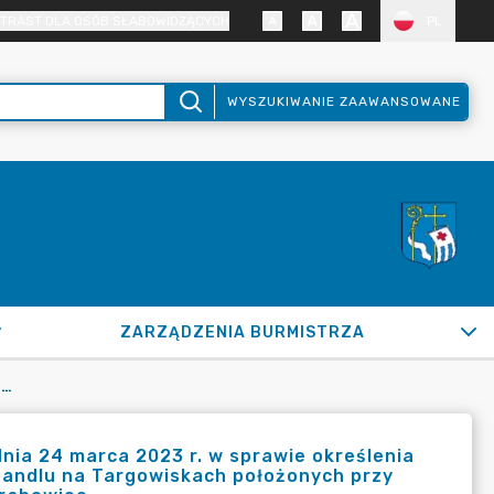
TRAST DLA OSÓB SŁABOWIDZĄCYCH
PL
WYSZUKIWANIE ZAAWANSOWANE
ZARZĄDZENIA BURMISTRZA
ZARZĄDZENIE NR 530/2023 BURMISTRZA MIASTA PUŁTUSK Z DNIA 24 MARCA 2023 R. W SPRAWIE OKREŚLENIA WYSOKOŚCI OPŁAT ZA REZERWACJĘ STANOWISK NA POTRZEBY HANDLU NA TARGOWISKACH POŁOŻONYCH PRZY UL. RYNEK I TRAUGUTTA W PUŁTUSKU ORAZ W MIEJSCOWOŚCI GRABOWIEC
nia 24 marca 2023 r. w sprawie określenia
handlu na Targowiskach położonych przy