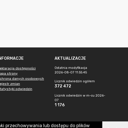
INFORMACJE
AKTUALIZACJE
Ostatnia modyfikacja
eklaracja dostępności
2026-08-07 11:55:45
apa strony
chrona danych osobowych
Licznik odwiedzin ogółem
ejestr zmian
372 472
tatystyki odwiedzin
Licznik odwiedzin w m-cu 2026-
07
1 176
nki przechowywania lub dostępu do plików