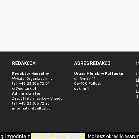
REDAKCJA
ADRES REDAKCJI
Redaktor Naczelny
Urząd Miejski w Pułtusku
D
Wydział Organizacjyjny
ul. Rynek 41
M
tel. +48 23 306 72 01
06-100 Pułtusk
O
or@pultusk.pl
pok. nr 1
R
Administrator
S
Zespół Informatyków Urzędu
tel. +48 23 306 72 25
informatyk@pultusk.pl
ug i zgodnie z
Polityką Plików Cookies
. Możesz określić waru