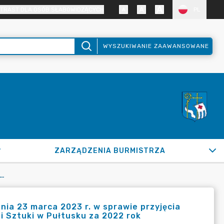
TRAST DLA OSÓB SŁABOWIDZĄCYCH
PL
WYSZUKIWANIE ZAAWANSOWANE
ZARZĄDZENIA BURMISTRZA
RMISTRZA MIASTA PUŁTUSK Z DNIA 23 MARCA 2023 R. W SPRAWIE PRZYJĘCIA SPRAWOZDANIA FINANSOWEGO MIEJSKIEGO CENTRUM KULTURY I SZTUKI W PUŁTUSKU ZA 2022 ROK
nia 23 marca 2023 r. w sprawie przyjęcia
i Sztuki w Pułtusku za 2022 rok