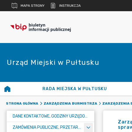
MAPA STRONY
INSTRUKCJA
biuletyn
informacji publicznej
Urząd Miejski w Pułtusku
RADA MIEJSKA W PUŁTUSKU
STRONA GŁÓWNA
ZARZĄDZENIA BURMISTRZA
ZARZĄDZENIA B
DANE KONTAKTOWE, GODZINY URZĘDOWANIA I NUMER KONTA BANKOWEGO
Zarzą
spraw
ZAMÓWIENIA PUBLICZNE, PRZETARGI, KONKURSY