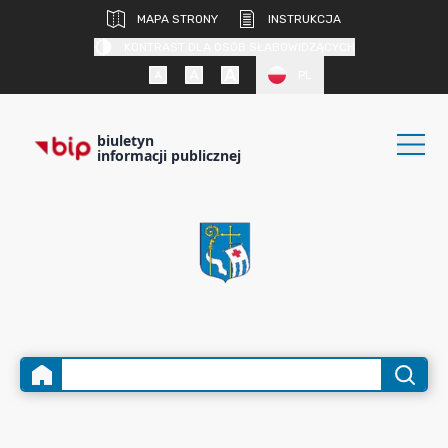
MAPA STRONY
INSTRUKCJA
KONTRAST DLA OSÓB SŁABOWIDZĄCYCH
PL
biuletyn
informacji publicznej