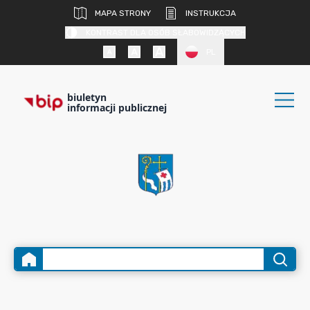
MAPA STRONY
INSTRUKCJA
KONTRAST DLA OSÓB SŁABOWIDZĄCYCH
PL
biuletyn
informacji publicznej