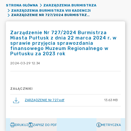
STRONA GŁÓWNA
ZARZĄDZENIA BURMISTRZA
ZARZĄDZENIA BURMISTRZA VIII KADENCJI
ZARZĄDZENIE NR 727/2024 BURMISTRZA MIASTA PUŁTUSK Z DNIA 22 MARCA 2024 R. W SPRAWIE PRZYJĘCIA SPRAWOZDANIA FINANSOWEGO MUZEUM REGIONALNEGO W PUŁTUSKU ZA 2023 ROK
Zarządzenie Nr 727/2024 Burmistrza
Miasta Pułtusk z dnia 22 marca 2024 r. w
sprawie przyjęcia sprawozdania
finansowego Muzeum Regionalnego w
Pułtusku za 2023 rok
2024-03-29 12:34
ZAŁĄCZNIKI
ZARZĄDZENIE Nr 727.pdf
13.63 MB
DRUKUJ
ZAPISZ DO PDF
METRYCZKA