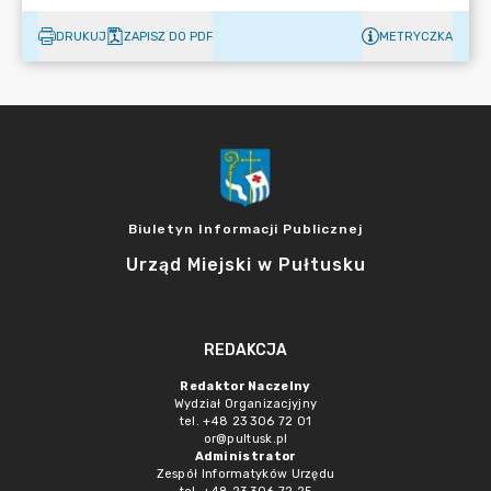
DRUKUJ
ZAPISZ DO PDF
METRYCZKA
Biuletyn Informacji Publicznej
Urząd Miejski w Pułtusku
REDAKCJA
Redaktor Naczelny
Wydział Organizacjyjny
tel. +48 23 306 72 01
or@pultusk.pl
Administrator
Zespół Informatyków Urzędu