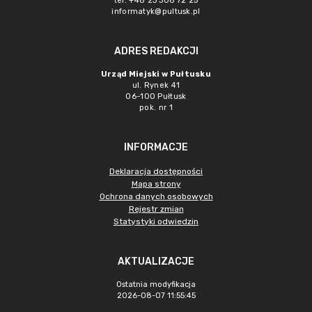
tel. +48 23 306 72 25
informatyk@pultusk.pl
ADRES REDAKCJI
Urząd Miejski w Pułtusku
ul. Rynek 41
06-100 Pułtusk
pok. nr 1
INFORMACJE
Deklaracja dostępności
Mapa strony
Ochrona danych osobowych
Rejestr zmian
Statystyki odwiedzin
AKTUALIZACJE
Ostatnia modyfikacja
2026-08-07 11:55:45