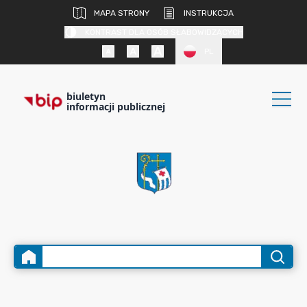
MAPA STRONY
INSTRUKCJA
KONTRAST DLA OSÓB SŁABOWIDZĄCYCH
PL
biuletyn
informacji publicznej