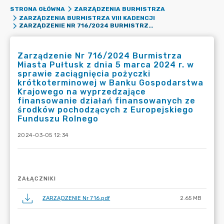
STRONA GŁÓWNA
ZARZĄDZENIA BURMISTRZA
ZARZĄDZENIA BURMISTRZA VIII KADENCJI
ZARZĄDZENIE NR 716/2024 BURMISTRZA MIASTA PUŁTUSK Z DNIA 5 MARCA 2024 R. W SPRAWIE ZACIĄGNIĘCIA POŻYCZKI KRÓTKOTERMINOWEJ W BANKU GOSPODARSTWA KRAJOWEGO NA WYPRZEDZAJĄCE FINANSOWANIE DZIAŁAŃ FINANSOWANYCH ZE ŚRODKÓW POCHODZĄCYCH Z EUROPEJSKIEGO FUNDUSZU ROLNEGO
Zarządzenie Nr 716/2024 Burmistrza
Miasta Pułtusk z dnia 5 marca 2024 r. w
sprawie zaciągnięcia pożyczki
krótkoterminowej w Banku Gospodarstwa
Krajowego na wyprzedzające
finansowanie działań finansowanych ze
środków pochodzących z Europejskiego
Funduszu Rolnego
2024-03-05 12:34
ZAŁĄCZNIKI
ZARZĄDZENIE Nr 716.pdf
2.65 MB