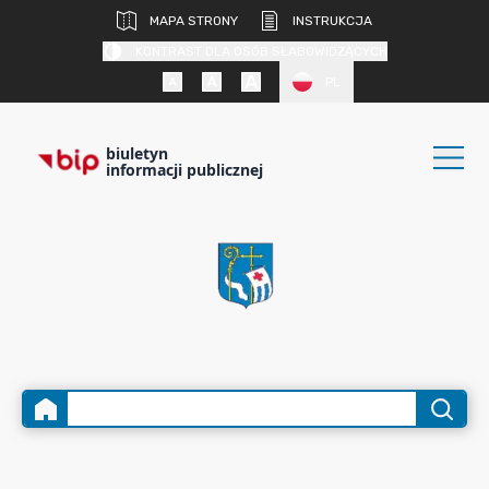
MAPA STRONY
INSTRUKCJA
KONTRAST DLA OSÓB SŁABOWIDZĄCYCH
PL
biuletyn
informacji publicznej