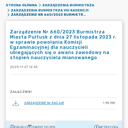
STRONA GŁÓWNA
ZARZĄDZENIA BURMISTRZA
ZARZĄDZENIA BURMISTRZA VIII KADENCJI
ZARZĄDZENIE NR 660/2023 BURMISTRZA MIASTA PUŁTUSK Z DNIA 27 LISTOPADA 2023 R. W SPRAWIE POWOŁANIA KOMISJI EGZAMINACYJNEJ DLA NAUCZYCIELI UBIEGAJĄCYCH SIĘ O AWANS ZAWODOWY NA STOPIEŃ NAUCZYCIELA MIANOWANEGO
Zarządzenie Nr 660/2023 Burmistrza
Miasta Pułtusk z dnia 27 listopada 2023 r.
w sprawie powołania Komisji
Egzaminacyjnej dla nauczycieli
ubiegających się o awans zawodowy na
stopień nauczyciela mianowanego
2023-11-27 12:45
ZAŁĄCZNIKI
ZARZĄDZENIE Nr 660.pdf
1.98 MB
DRUKUJ
ZAPISZ DO PDF
METRYCZKA