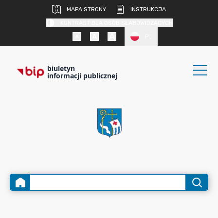
MAPA STRONY
INSTRUKCJA
KONTRAST DLA OSÓB SŁABOWIDZĄCYCH
PL
biuletyn
informacji publicznej