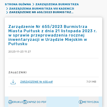
STRONA GŁÓWNA
ZARZĄDZENIA BURMISTRZA
ZARZĄDZENIA BURMISTRZA VIII KADENCJI
ZARZĄDZENIE NR 655/2023 BURMISTRZA MIASTA PUŁTUSK Z DNIA 21 LISTOPADA 2023 R. W SPRAWIE PRZEPROWADZENIA ROCZNEJ INWENTARYZACJI W URZĘDZIE MIEJSKIM W PUŁTUSKU
Zarządzenie Nr 655/2023 Burmistrza
Miasta Pułtusk z dnia 21 listopada 2023 r.
w sprawie przeprowadzenia rocznej
inwentaryzacji w Urzędzie Miejskim w
Pułtusku
2023-11-23 11:27
ZAŁĄCZNIKI
ZARZĄDZENIE Nr 655.pdf
7.01 MB
DRUKUJ
ZAPISZ DO PDF
METRYCZKA