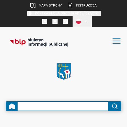
MAPA STRONY
INSTRUKCJA
KONTRAST DLA OSÓB SŁABOWIDZĄCYCH
PL
biuletyn
informacji publicznej