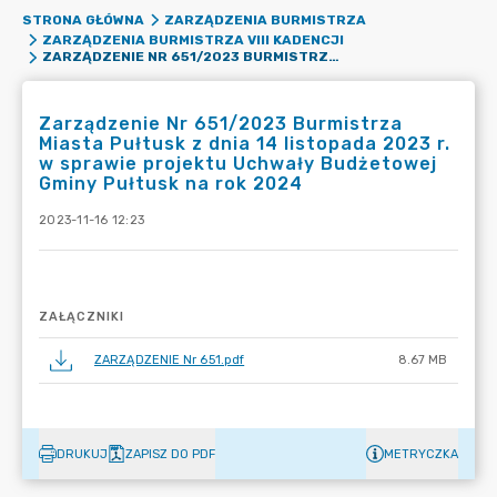
STRONA GŁÓWNA
ZARZĄDZENIA BURMISTRZA
ZARZĄDZENIA BURMISTRZA VIII KADENCJI
ZARZĄDZENIE NR 651/2023 BURMISTRZA MIASTA PUŁTUSK Z DNIA 14 LISTOPADA 2023 R. W SPRAWIE PROJEKTU UCHWAŁY BUDŻETOWEJ GMINY PUŁTUSK NA ROK 2024
Zarządzenie Nr 651/2023 Burmistrza
Miasta Pułtusk z dnia 14 listopada 2023 r.
w sprawie projektu Uchwały Budżetowej
Gminy Pułtusk na rok 2024
2023-11-16 12:23
ZAŁĄCZNIKI
ZARZĄDZENIE Nr 651.pdf
8.67 MB
DRUKUJ
ZAPISZ DO PDF
METRYCZKA