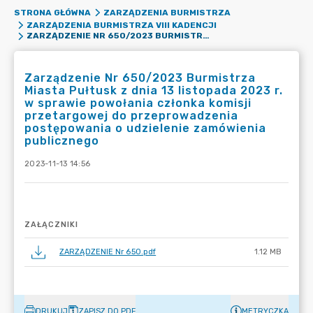
STRONA GŁÓWNA
ZARZĄDZENIA BURMISTRZA
ZARZĄDZENIA BURMISTRZA VIII KADENCJI
ZARZĄDZENIE NR 650/2023 BURMISTRZA MIASTA PUŁTUSK Z DNIA 13 LISTOPADA 2023 R. W SPRAWIE POWOŁANIA CZŁONKA KOMISJI PRZETARGOWEJ DO PRZEPROWADZENIA POSTĘPOWANIA O UDZIELENIE ZAMÓWIENIA PUBLICZNEGO
Zarządzenie Nr 650/2023 Burmistrza
Miasta Pułtusk z dnia 13 listopada 2023 r.
w sprawie powołania członka komisji
przetargowej do przeprowadzenia
postępowania o udzielenie zamówienia
publicznego
2023-11-13 14:56
ZAŁĄCZNIKI
ZARZĄDZENIE Nr 650.pdf
1.12 MB
DRUKUJ
ZAPISZ DO PDF
METRYCZKA