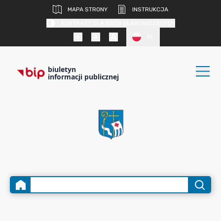
MAPA STRONY
INSTRUKCJA
KONTRAST DLA OSÓB SŁABOWIDZĄCYCH
PL
biuletyn
informacji publicznej