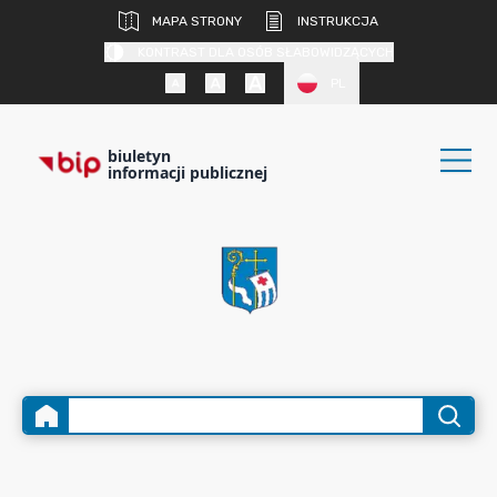
MAPA STRONY
INSTRUKCJA
KONTRAST DLA OSÓB SŁABOWIDZĄCYCH
PL
biuletyn
informacji publicznej