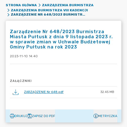
STRONA GŁÓWNA
ZARZĄDZENIA BURMISTRZA
ZARZĄDZENIA BURMISTRZA VIII KADENCJI
ZARZĄDZENIE NR 648/2023 BURMISTRZA MIASTA PUŁTUSK Z DNIA 9 LISTOPADA 2023 R. W SPRAWIE ZMIAN W UCHWALE BUDŻETOWEJ GMINY PUŁTUSK NA ROK 2023
Zarządzenie Nr 648/2023 Burmistrza
Miasta Pułtusk z dnia 9 listopada 2023 r.
w sprawie zmian w Uchwale Budżetowej
Gminy Pułtusk na rok 2023
2023-11-10 14:40
ZAŁĄCZNIKI
ZARZĄDZENIE Nr 648.pdf
32.45 MB
DRUKUJ
ZAPISZ DO PDF
METRYCZKA