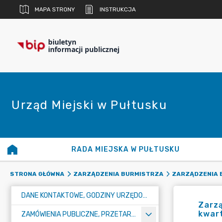
MAPA STRONY
INSTRUKCJA
biuletyn
informacji publicznej
Urząd Miejski w Pułtusku
RADA MIEJSKA W PUŁTUSKU
STRONA GŁÓWNA
ZARZĄDZENIA BURMISTRZA
ZARZĄDZENIA B
DANE KONTAKTOWE, GODZINY URZĘDOWANIA I NUMER KONTA BANKOWEGO
Zarzą
kwart
ZAMÓWIENIA PUBLICZNE, PRZETARGI, KONKURSY