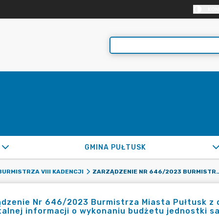
KON
GMINA PUŁTUSK
ZARZĄDZENIE NR 646/2023 BURMISTRZA MIASTA PUŁTUSK Z DNIA 27 PAŹDZIERNIKA 2023 R. W SPRAWIE KWARTALNEJ INFORM
URMISTRZA VIII KADENCJI
dzenie Nr 646/2023 Burmistrza Miasta Pułtusk z d
alnej informacji o wykonaniu budżetu jednostki s