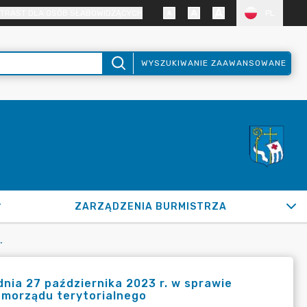
TRAST DLA OSÓB SŁABOWIDZĄCYCH
PL
WYSZUKIWANIE ZAAWANSOWANE
ZARZĄDZENIA BURMISTRZA
ACJI O WYKONANIU BUDŻETU JEDNOSTKI SAMORZĄDU TERYTORIALNEGO
nia 27 października 2023 r. w sprawie
amorządu terytorialnego