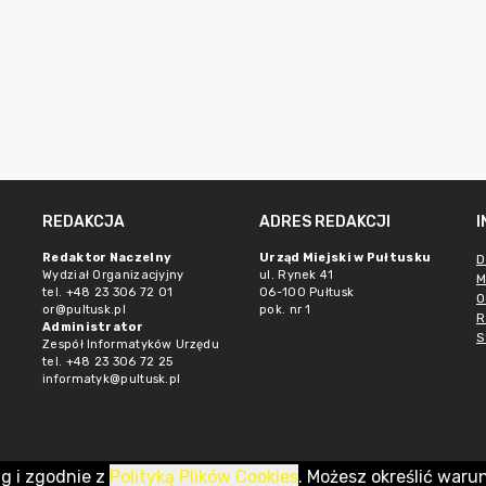
REDAKCJA
ADRES REDAKCJI
Redaktor Naczelny
Urząd Miejski w Pułtusku
D
Wydział Organizacjyjny
ul. Rynek 41
M
tel. +48 23 306 72 01
06-100 Pułtusk
O
or@pultusk.pl
pok. nr 1
R
Administrator
S
Zespół Informatyków Urzędu
tel. +48 23 306 72 25
informatyk@pultusk.pl
ug i zgodnie z
Polityką Plików Cookies
. Możesz określić waru