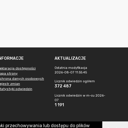
INFORMACJE
AKTUALIZACJE
Ostatnia modyfikacja
eklaracja dostępności
2026-08-07 11:55:45
apa strony
chrona danych osobowych
Licznik odwiedzin ogółem
ejestr zmian
372 487
tatystyki odwiedzin
Licznik odwiedzin w m-cu 2026-
07
1 191
nki przechowywania lub dostępu do plików