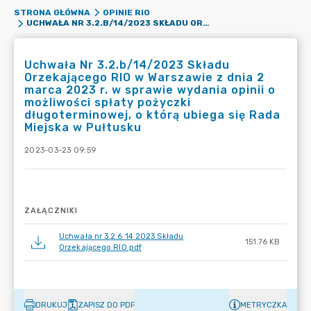
STRONA GŁÓWNA
OPINIE RIO
UCHWAŁA NR 3.2.B/14/2023 SKŁADU ORZEKAJĄCEGO RIO W WARSZAWIE Z DNIA 2 MARCA 2023 R. W SPRAWIE WYDANIA OPINII O MOŻLIWOŚCI SPŁATY POŻYCZKI DŁUGOTERMINOWEJ, O KTÓRĄ UBIEGA SIĘ RADA MIEJSKA W PUŁTUSKU
Uchwała Nr 3.2.b/14/2023 Składu
Orzekającego RIO w Warszawie z dnia 2
marca 2023 r. w sprawie wydania opinii o
możliwości spłaty pożyczki
długoterminowej, o którą ubiega się Rada
Miejska w Pułtusku
2023-03-23 09:59
ZAŁĄCZNIKI
Uchwała nr 3.2.6 14 2023 Składu
151.76 KB
Orzekającego RIO.pdf
DRUKUJ
ZAPISZ DO PDF
METRYCZKA