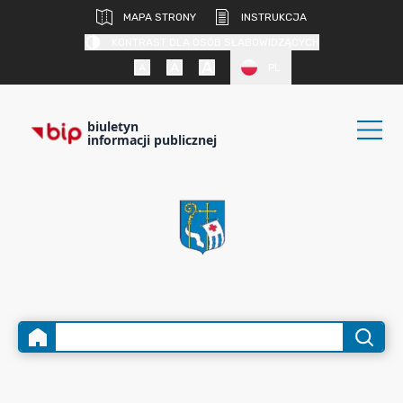
MAPA STRONY
INSTRUKCJA
KONTRAST DLA OSÓB SŁABOWIDZĄCYCH
PL
biuletyn
informacji publicznej