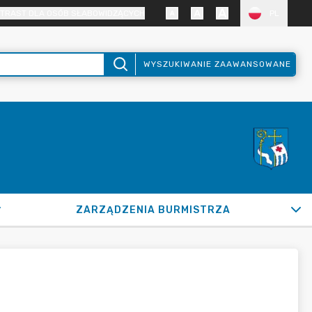
TRAST DLA OSÓB SŁABOWIDZĄCYCH
PL
WYSZUKIWANIE ZAAWANSOWANE
ZARZĄDZENIA BURMISTRZA