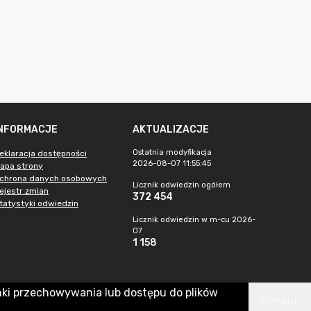
INFORMACJE
AKTUALIZACJE
Ostatnia modyfikacja
eklaracja dostępności
2026-08-07 11:55:45
apa strony
chrona danych osobowych
Licznik odwiedzin ogółem
ejestr zmian
372 454
tatystyki odwiedzin
Licznik odwiedzin w m-cu 2026-
07
1 158
nki przechowywania lub dostępu do plików
Zamknij