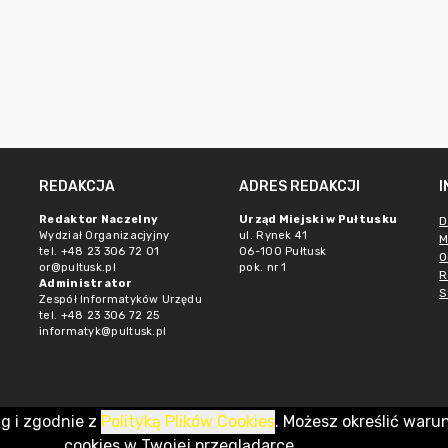
REDAKCJA
ADRES REDAKCJI
Redaktor Naczelny
Urząd Miejski w Pułtusku
D
Wydział Organizacjyjny
ul. Rynek 41
M
tel. +48 23 306 72 01
06-100 Pułtusk
O
or@pultusk.pl
pok. nr 1
R
Administrator
S
Zespół Informatyków Urzędu
tel. +48 23 306 72 25
informatyk@pultusk.pl
ug i zgodnie z
Polityką Plików Cookies
. Możesz określić waru
cookies w Twojej przeglądarce