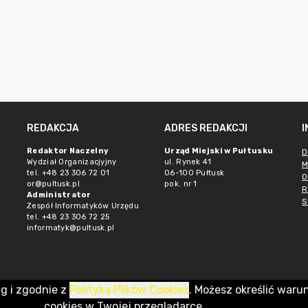
REDAKCJA
ADRES REDAKCJI
Redaktor Naczelny
Urząd Miejski w Pułtusku
D
Wydział Organizacjyjny
ul. Rynek 41
M
tel. +48 23 306 72 01
06-100 Pułtusk
O
or@pultusk.pl
pok. nr 1
R
Administrator
S
Zespół Informatyków Urzędu
tel. +48 23 306 72 25
informatyk@pultusk.pl
ug i zgodnie z
Polityką Plików Cookies
. Możesz określić waru
cookies w Twojej przeglądarce