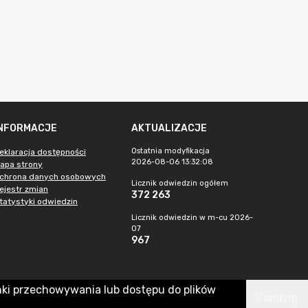
INFORMACJE
AKTUALIZACJE
Ostatnia modyfikacja
eklaracja dostępności
2026-08-06 13:32:08
apa strony
chrona danych osobowych
Licznik odwiedzin ogółem
ejestr zmian
372 263
tatystyki odwiedzin
Licznik odwiedzin w m-cu 2026-
07
967
nki przechowywania lub dostępu do plików
Zamknij