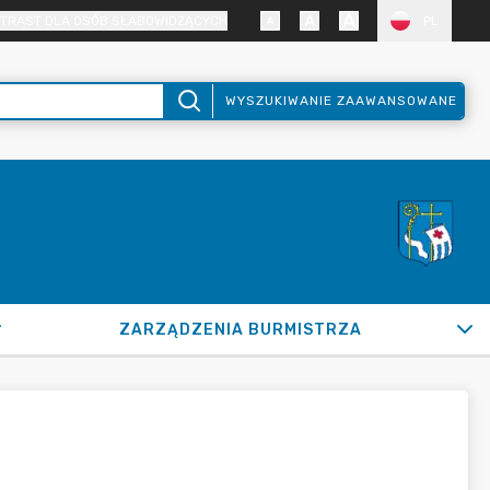
TRAST DLA OSÓB SŁABOWIDZĄCYCH
PL
WYSZUKIWANIE ZAAWANSOWANE
ZARZĄDZENIA BURMISTRZA