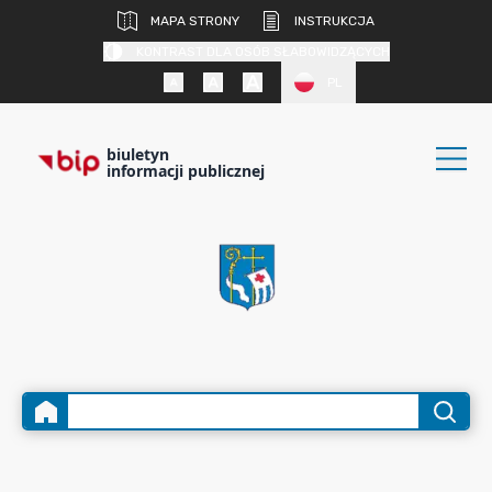
MAPA STRONY
INSTRUKCJA
KONTRAST DLA OSÓB SŁABOWIDZĄCYCH
PL
biuletyn
informacji publicznej