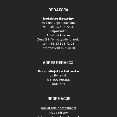
REDAKCJA
Redaktor Naczelny
Wydział Organizacjyjny
tel. +48 23 306 72 01
or@pultusk.pl
Administrator
Zespół Informatyków Urzędu
tel. +48 23 306 72 25
informatyk@pultusk.pl
ADRES REDAKCJI
Urząd Miejski w Pułtusku
ul. Rynek 41
06-100 Pułtusk
pok. nr 1
INFORMACJE
Deklaracja dostępności
Mapa strony