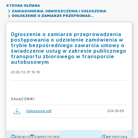
STRONA GŁÓWNA
ZAWIADOMIENIA, OBWIESZCZENIA I OGŁOSZENIA
OGŁOSZENIE O ZAMIARZE PRZEPROWADZENIA POSTĘPOWANIA O UDZIELENIE ZAMÓWIENIA W TRYBIE BEZPOŚREDNIEGO ZAWARCIA UMOWY O ŚWIADCZENIE USŁUG W ZAKRESIE PUBLICZNEGO TRANSPORTU ZBIOROWEGO W TRANSPORCIE AUTOBUSOWYM
Ogłoszenie o zamiarze przeprowadzenia
postępowania o udzielenie zamówienia w
trybie bezpośredniego zawarcia umowy o
świadczenie usług w zakresie publicznego
transportu zbiorowego w transporcie
autobusowym
2025-12-31 15:18
ZAŁĄCZNIKI
Ogłoszenie.pdf
204.35 KB
DRUKUJ
ZAPISZ DO PDF
METRYCZKA