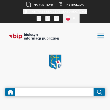
MAPA STRONY
INSTRUKCJA
KONTRAST DLA OSÓB SŁABOWIDZĄCYCH
PL
biuletyn
informacji publicznej