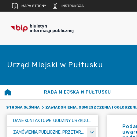
MAPA STRONY
INSTRUKCJA
biuletyn
informacji publicznej
Urząd Miejski w Pułtusku
RADA MIEJSKA W PUŁTUSKU
STRONA GŁÓWNA
ZAWIADOMIENIA, OBWIESZCZENIA I OGŁOSZENI
DANE KONTAKTOWE, GODZINY URZĘDOWANIA I NUMER KONTA BANKOWEGO
Podan
uwaru
ZAMÓWIENIA PUBLICZNE, PRZETARGI, KONKURSY