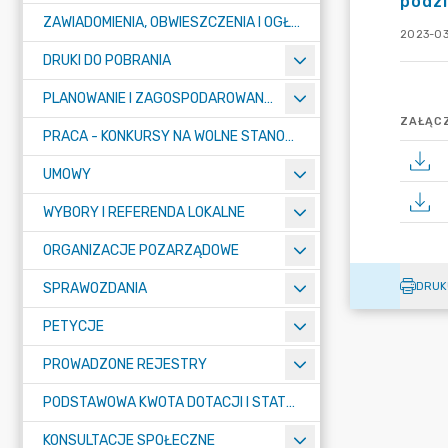
podz
ZAWIADOMIENIA, OBWIESZCZENIA I OGŁOSZENIA
2023-03
DRUKI DO POBRANIA
PLANOWANIE I ZAGOSPODAROWANIE PRZESTRZENNE
ZAŁĄCZ
PRACA - KONKURSY NA WOLNE STANOWISKA
UMOWY
WYBORY I REFERENDA LOKALNE
ORGANIZACJE POZARZĄDOWE
DRUK
SPRAWOZDANIA
PETYCJE
PROWADZONE REJESTRY
PODSTAWOWA KWOTA DOTACJI I STATYSTYCZNA LICZBA UCZNIÓW
KONSULTACJE SPOŁECZNE