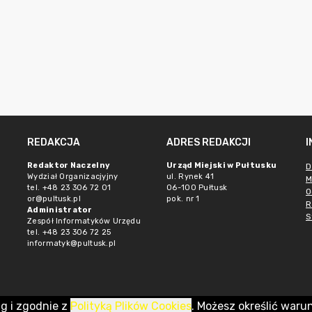
REDAKCJA
ADRES REDAKCJI
Redaktor Naczelny
Urząd Miejski w Pułtusku
D
Wydział Organizacjyjny
ul. Rynek 41
M
tel. +48 23 306 72 01
06-100 Pułtusk
O
or@pultusk.pl
pok. nr 1
R
Administrator
S
Zespół Informatyków Urzędu
tel. +48 23 306 72 25
informatyk@pultusk.pl
ug i zgodnie z
Polityką Plików Cookies
. Możesz określić waru