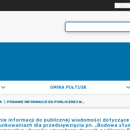
KON
GMINA PUŁTUSK
PODANIE INFORMACJI DO PUBLICZNEJ WIADOMOŚCI DOTYCZĄCE WYDANIA DECYZJI O ŚRODOWISKOWYCH UWARUNKOWANIACH DLA PRZEDSIĘWZIĘCIA PN. „BUDOWA STUDNI AWARYJNEJ NR 13C NA TERENIE UJĘCIA WÓD PODZIEMNYCH Z UTWORÓW CZWARTORZĘDOWYCH NA WYSPIE RYBITEW W PUŁTUSKU.”
A
ie informacji do publicznej wiadomości dotycząc
nkowaniach dla przedsięwzięcia pn. „Budowa studn