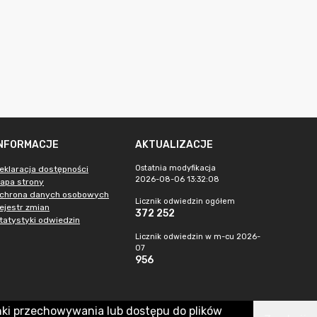
INFORMACJE
AKTUALIZACJE
Ostatnia modyfikacja
eklaracja dostępności
2026-08-06 13:32:08
apa strony
chrona danych osobowych
Licznik odwiedzin ogółem
ejestr zmian
372 252
tatystyki odwiedzin
Licznik odwiedzin w m-cu 2026-
07
956
nki przechowywania lub dostępu do plików