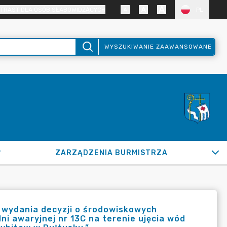
TRAST DLA OSÓB SŁABOWIDZĄCYCH
PL
WYSZUKIWANIE ZAAWANSOWANE
ZARZĄDZENIA BURMISTRZA
e wydania decyzji o środowiskowych
i awaryjnej nr 13C na terenie ujęcia wód