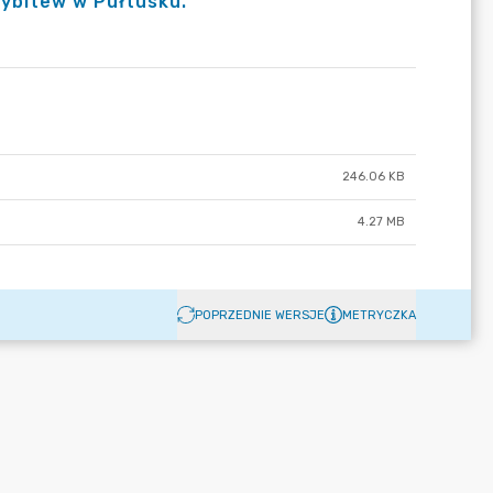
ybitew w Pułtusku.”
246.06 KB
4.27 MB
POPRZEDNIE WERSJE
METRYCZKA