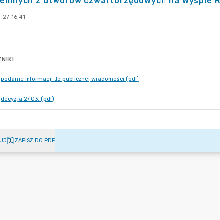
iemnych z utworów czwartorzędowych na Wyspie R
-27 16:41
NIKI
podanie informacji do publicznej wiadomości (pdf)
decyzja 27.03. (pdf)
UJ
ZAPISZ DO PDF