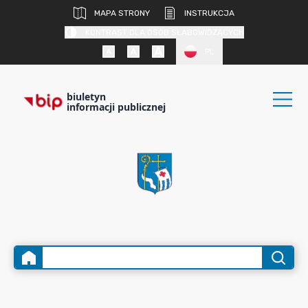
MAPA STRONY
INSTRUKCJA
KONTRAST DLA OSÓB SŁABOWIDZĄCYCH
PL
biuletyn
informacji publicznej