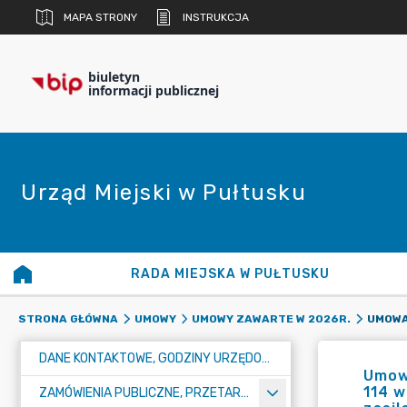
MAPA STRONY
INSTRUKCJA
biuletyn
informacji publicznej
Urząd Miejski w Pułtusku
RADA MIEJSKA W PUŁTUSKU
STRONA GŁÓWNA
UMOWY
UMOWY ZAWARTE W 2026R.
DANE KONTAKTOWE, GODZINY URZĘDOWANIA I NUMER KONTA BANKOWEGO
Umowa
114 w
ZAMÓWIENIA PUBLICZNE, PRZETARGI, KONKURSY