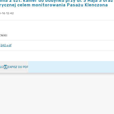
ania 2 szt. kamer do budynku przy ul. 3 Maja 3 ora
trycznej celem monitorowania Pasażu Klenczona
-16 12:42
NIKI
242.pdf
UJ
ZAPISZ DO PDF