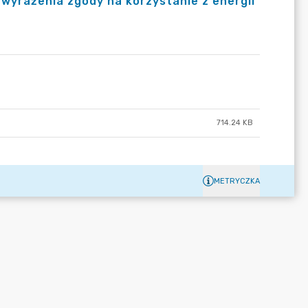
z wyrażenia zgody na korzystanie z energii
714.24 KB
METRYCZKA