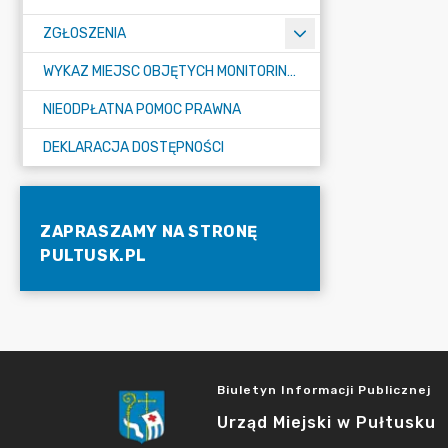
ZGŁOSZENIA
WYKAZ MIEJSC OBJĘTYCH MONITORINGIEM
NIEODPŁATNA POMOC PRAWNA
DEKLARACJA DOSTĘPNOŚCI
ZAPRASZAMY NA STRONĘ
PULTUSK.PL
Biuletyn Informacji Publicznej
Urząd Miejski w Pułtusku