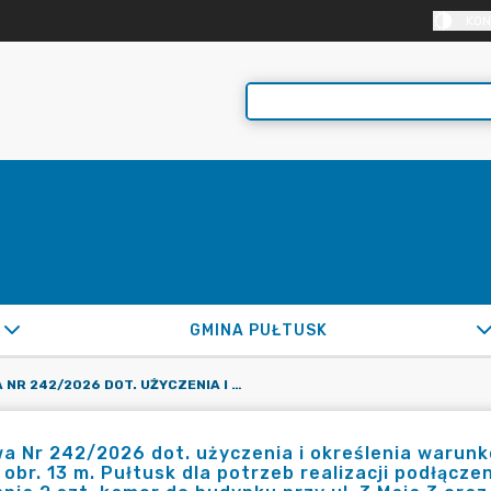
KON
GMINA PUŁTUSK
UMOWA NR 242/2026 DOT. UŻYCZENIA I OKREŚLENIA WARUNKÓW UŻYCZENIA W 2026R. CZ. DZ. OZN. NR EWID. 114 W OBR. 13 M. PUŁTUSK DLA POTRZEB REALIZACJI PODŁĄCZENIA PRZYŁĄCZA ENERGETYCZNEGO W CELU ZASILANIA 2 SZT. KAMER DO BUDYNKU PRZY UL. 3 MAJA 3 ORAZ WYRAŻENIA ZGODY NA KORZYSTANIE Z ENERGII ELEKTRYCZNEJ CELEM MONITOROWANIA PASAŻU KLENCZONA
 Nr 242/2026 dot. użyczenia i określenia warunków
 obr. 13 m. Pułtusk dla potrzeb realizacji podłącz