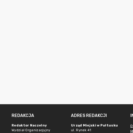
REDAKCJA
ADRES REDAKCJI
Redaktor Naczelny
Urząd Miejski w Pułtusku
D
Wydział Organizacjyjny
ul. Rynek 41
M