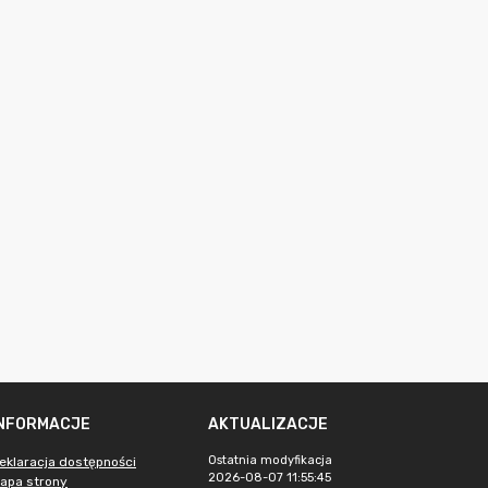
INFORMACJE
AKTUALIZACJE
Ostatnia modyfikacja
eklaracja dostępności
2026-08-07 11:55:45
apa strony