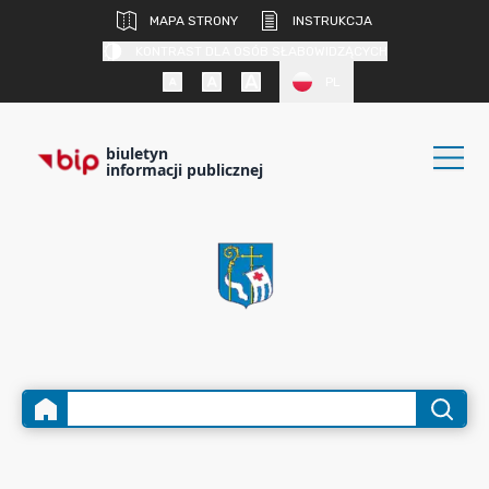
MAPA STRONY
INSTRUKCJA
KONTRAST DLA OSÓB SŁABOWIDZĄCYCH
PL
biuletyn
informacji publicznej