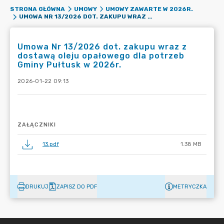
STRONA GŁÓWNA
UMOWY
UMOWY ZAWARTE W 2026R.
UMOWA NR 13/2026 DOT. ZAKUPU WRAZ Z DOSTAWĄ OLEJU OPAŁOWEGO DLA POTRZEB GMINY PUŁTUSK W 2026R.
Umowa Nr 13/2026 dot. zakupu wraz z
dostawą oleju opałowego dla potrzeb
Gminy Pułtusk w 2026r.
2026-01-22 09:13
ZAŁĄCZNIKI
13.pdf
1.38 MB
DRUKUJ
ZAPISZ DO PDF
METRYCZKA