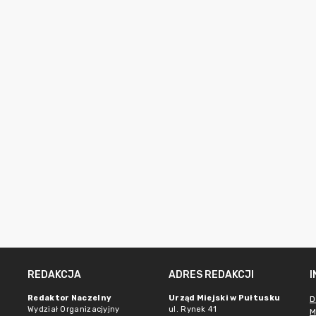
REDAKCJA
ADRES REDAKCJI
Redaktor Naczelny
Urząd Miejski w Pułtusku
D
Wydział Organizacjyjny
ul. Rynek 41
M