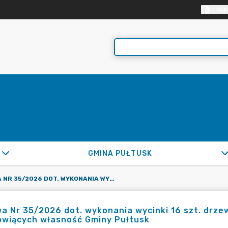
KON
GMINA PUŁTUSK
UMOWA NR 35/2026 DOT. WYKONANIA WYCINKI 16 SZT. DRZEW ZLOKALIZOWANYCH NA DZIAŁKACH STANOWIĄCYCH WŁASNOŚĆ GMINY PUŁTUSK
 Nr 35/2026 dot. wykonania wycinki 16 szt. drze
owiących własność Gminy Pułtusk