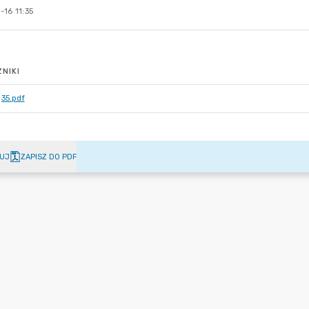
16 11:35
NIKI
35.pdf
UJ
ZAPISZ DO PDF