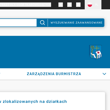
TRAST DLA OSÓB SŁABOWIDZĄCYCH
PL
WYSZUKIWANIE ZAAWANSOWANE
ZARZĄDZENIA BURMISTRZA
w zlokalizowanych na działkach