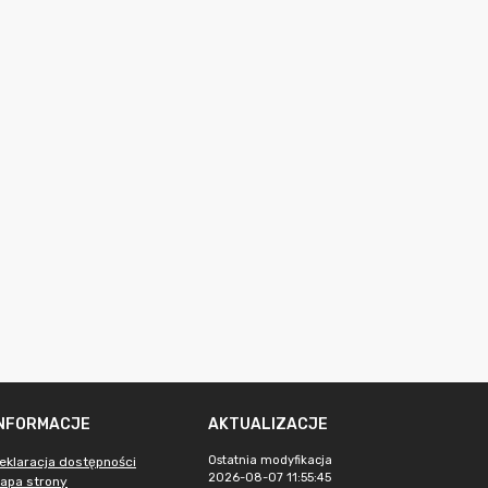
INFORMACJE
AKTUALIZACJE
Ostatnia modyfikacja
eklaracja dostępności
2026-08-07 11:55:45
apa strony