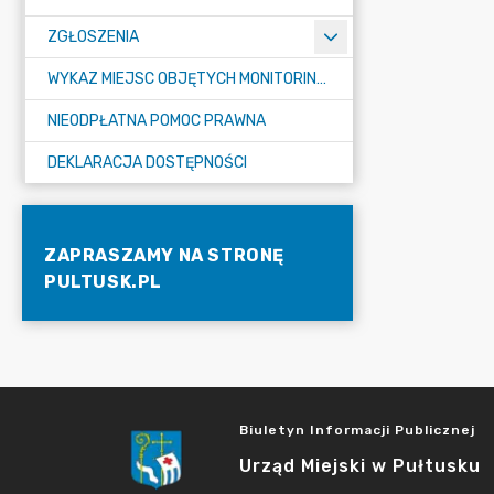
ZGŁOSZENIA
WYKAZ MIEJSC OBJĘTYCH MONITORINGIEM
NIEODPŁATNA POMOC PRAWNA
DEKLARACJA DOSTĘPNOŚCI
ZAPRASZAMY NA STRONĘ
PULTUSK.PL
Biuletyn Informacji Publicznej
Urząd Miejski w Pułtusku