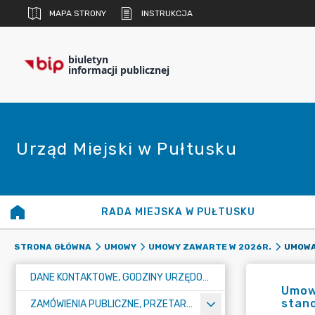
MAPA STRONY
INSTRUKCJA
biuletyn
informacji publicznej
Urząd Miejski w Pułtusku
RADA MIEJSKA W PUŁTUSKU
STRONA GŁÓWNA
UMOWY
UMOWY ZAWARTE W 2026R.
DANE KONTAKTOWE, GODZINY URZĘDOWANIA I NUMER KONTA BANKOWEGO
Umowa
stan
ZAMÓWIENIA PUBLICZNE, PRZETARGI, KONKURSY